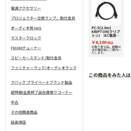
電源アクセサリー
プロジェクター交換ランプ、取付金具
オーディオ用 NAS
PC-5(2.0m)
KRIPTON(クリプ
トン) IEC電源ケ
マスタークロック
ーブル
￥6,100
税込
お取り寄せ品。納期は
FM/AMチューナー
注文確認後にご案内い
たします。
スピーカースタンド/取付金具
ファニチャーラック/オーディオラック
この商品をみた人は
アバック プライベートブランド製品
超特価!生産終了品在庫限りコーナー
中古
その他関連商品
延長保証