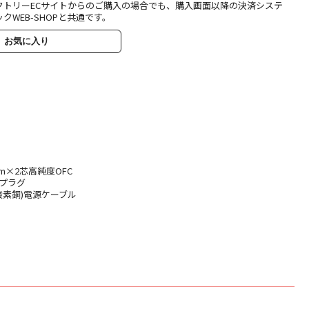
クトリーECサイトからのご購入の場合でも、購入画面以降の決済システ
クWEB-SHOPと共通です。
お気に入り
m×2芯高純度OFC
示プラグ
(無酸素銅)電源ケーブル