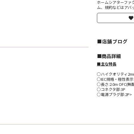
ホームシアターファ
ム、規約などはアバッ
■店舗ブログ
■︎商品詳細
■主な特長
○ハイクオリティ2m
○IEC規格・極性表
○長さ:2.0m OFC
○コネクタ部:3P
○電源プラグ部:2P>