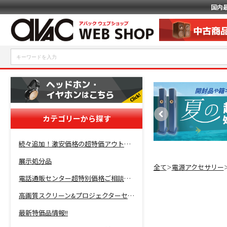
国内
カテゴリーから探す
続々追加！激安価格の超特価アウトレットセール開催！
展示処分品
全て
電源アクセサリー
＞
電話通販センター超特別価格ご相談コーナー！
高画質スクリーン&プロジェクターセット超特価！
最新特価品情報!!