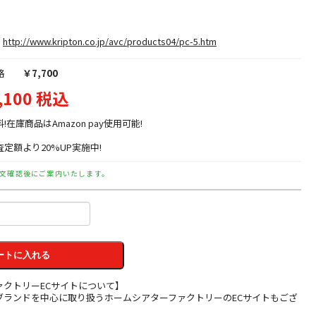
http://www.kripton.co.jp/avc/products04/pc-5.htm
格
￥7,700
,100 税込
料!在庫商品はAmazon pay使用可能!
定額より20%UP実施中!
文確認後にご案内いたします。
ートに入れる
ァクトリーECサイトについて】
ブランドを中心に取り扱うホームシアターファクトリーのECサイトもござ