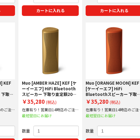
る
カートに入れる
カートに入れる
] KEF
Muo [AMBER HAZE] KEF [ケ
Muo [ORANGE MOON] KEF
ーイーエフ] HiFi Bluetooth
[ケーイーエフ] HiFi
ー 下取り
スピーカー 下取り査定額20%
Bluetoothスピーカー 下取
施中！
アップ実施中！
査定額20%アップ実施中！
￥35,280
￥35,280
(税込)
(税込)
迄のご注文
在庫有り！営業日14時迄のご注文
在庫有り！営業日14時迄のご注
で即日出荷！
で即日出荷！
最短翌日にお届け
最短翌日にお届け
数量
数量