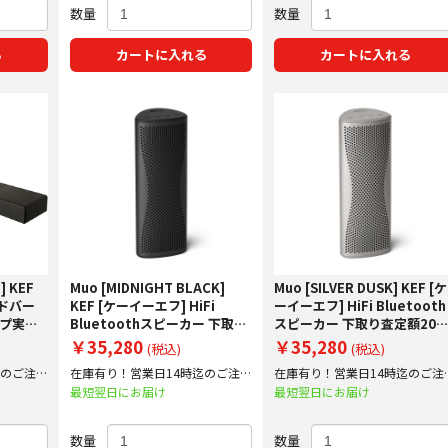
数量
数量
る
カートに入れる
カートに入れる
 KEF
Muo [MIDNIGHT BLACK]
Muo [SILVER DUSK] KEF [ケ
ンドバー
KEF [ケーイーエフ] HiFi
ーイーエフ] HiFi Bluetooth
ップ実施
Bluetoothスピーカー 下取り
スピーカー 下取り査定額20
査定額20%アップ実施中！
アップ実施中！
￥35,280
￥35,280
(税込)
(税込)
迄のご注文
在庫有り！営業日14時迄のご注文
在庫有り！営業日14時迄のご注
で即日出荷！
で即日出荷！
最短翌日にお届け
最短翌日にお届け
数量
数量