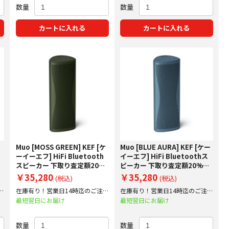
数量
数量
カートに入れる
カートに入れる
Muo [MOSS GREEN] KEF [ケ
Muo [BLUE AURA] KEF [ケー
ーイーエフ] HiFi Bluetooth
イーエフ] HiFi Bluetoothス
%
スピーカー 下取り査定額20%
ピーカー 下取り査定額20%ア
アップ実施中！
ップ実施中！
￥35,280
￥35,280
(税込)
(税込)
文
在庫有り！営業日14時迄のご注文
在庫有り！営業日14時迄のご注文
で即日出荷！
で即日出荷！
最短翌日にお届け
最短翌日にお届け
数量
数量