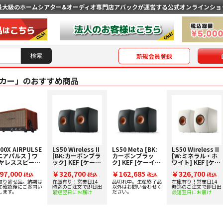
最大級のホームシアター&オーディオ専門店
アバックが運営する公式オンラインショ
新規会員登録
カー」のおすすめ商品
00X AIRPULSE
LS50 Wireless II
LS50 Meta [BK:
LS50 Wireless II
 エアパルス ] ワ
[BK:カーボンブラ
カーボンブラッ
[W:ミネラル・ホ
ヤレススピーカ
ック] KEF [ケーイ
ク] KEF [ケーイー
ワイト] KEF [ケー
ーエフ] アクティ
エフ] ブックシェ
イーエフ] アクテ
97,000
￥326,700
￥162,685
￥326,700
税込
ブワイヤレススピ
税込
ルフスピーカー
税込
ィブワイヤレスス
税込
ーカー [ペア] 下取
[ペア] 下取り査定
ピーカー [ペア] 下
取り寄せ品。納期は
在庫有り！営業日14
品切れ中。生産終了品
在庫有り！営業日14
文確認後にご案内い
時迄のご注文で即日出
以外はお問い合わせく
時迄のご注文で即日出
り査定額20%アッ
額20%アップ実施
取り査定額20%ア
します。
ださい。
最短翌日にお届け
最短翌日にお届け
プ実施中！
中！
ップ実施中！