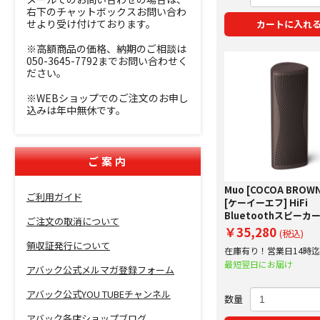
右下のチャットボックスお問い合わ
せより受け付けております。
カートに入れ
※高額商品の価格、納期のご相談は
050-3645-7792までお問い合わせく
ださい。
※WEBショップでのご注文のお申し
込みは年中無休です。
ご案内
Muo [COCOA BROWN
ご利用ガイド
[ケーイーエフ] HiFi
Bluetoothスピーカ
ご注文の取消について
査定額20%アップ実
￥35,280
(税込)
領収証発行について
在庫有り！営業日14時
で即日出荷！
最短翌日にお届け
アバック公式メルマガ登録フォーム
アバック公式YOU TUBEチャンネル
数量
アバック各店ショップブログ