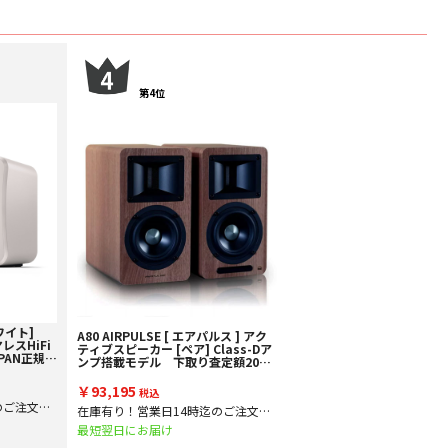
第4位
ワイト]
A80 AIRPULSE [ エアパルス ] アク
レスHiFi
ティブスピーカー [ペア] Class-Dア
APAN正規仕
ンプ搭載モデル 下取り査定額20%
ップ実施
アップ実施中！
￥93,195
税込
のご注文で
在庫有り！営業日14時迄のご注文で
即日出
最短翌日にお届け