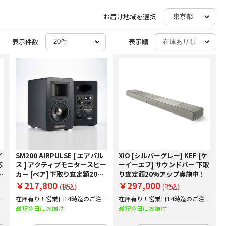
お届け地域を選択
表示件数
表示順
イ
SM200 AIRPULSE [ エアパル
XIO [シルバーグレー] KEF [ケ
応
ス ] アクティブモニタースピー
ーイーエフ] サウンドバー 下取
下
カー [ペア] 下取り査定額20%
り査定額20%アップ実施中！
アップ実施中！
￥217,800
￥297,000
(税込)
(税込)
文
在庫有り！営業日14時迄のご注文
在庫有り！営業日14時迄のご注文
で即日出荷！
で即日出荷！
最短翌日にお届け
最短翌日にお届け