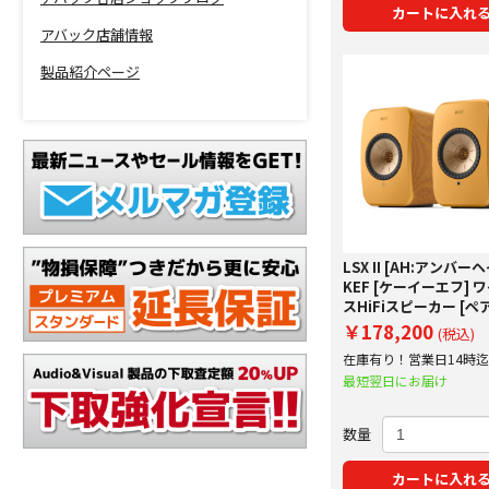
カートに入れ
アバック店舗情報
製品紹介ページ
LSX II [AH:アンバー
KEF [ケーイーエフ] 
スHiFiスピーカー [ペア
JAPAN正規仕入品 下
￥178,200
(税込)
額20%アップ実施中！
在庫有り！営業日14時
で即日出荷！
最短翌日にお届け
数量
カートに入れ