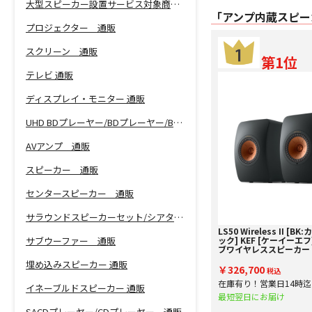
大型スピーカー設置サービス対象商品！
「アンプ内蔵スピー
プロジェクター 通販
スクリーン 通販
第1位
テレビ 通販
ディスプレイ・モニター 通販
UHD BDプレーヤー/BDプレーヤー/BDレコーダー 通販
AVアンプ 通販
スピーカー 通販
センタースピーカー 通販
サラウンドスピーカーセット/シアターバー 通販
LS50 Wireless II [
ック] KEF [ケーイーエ
サブウーファー 通販
ブワイヤレススピーカー [
り査定額20%アップ実
埋め込みスピーカー 通販
￥326,700
税込
在庫有り！営業日14時
イネーブルドスピーカー 通販
即日出
最短翌日にお届け
SACDプレーヤー/CDプレーヤー 通販