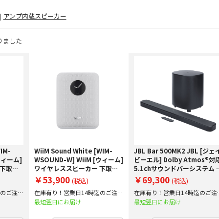
|
アンプ内蔵スピーカー
りました
WIM-
WiiM Sound White [WIM-
JBL Bar 500MK2 JBL [ジェ
[ウィーム]
WSOUND-W] WiiM [ウィーム]
ビーエル] Dolby Atmos®対
 下取り
ワイヤレススピーカー 下取り
5.1chサウンドバーシステム 
施中！
査定額20%アップ実施中！
取り査定額20%アップ実施
￥53,900
￥69,300
(税込)
(税込)
中！
迄のご注文
在庫有り！営業日14時迄のご注文
在庫有り！営業日14時迄のご注
で即日出荷！
で即日出荷！
最短翌日にお届け
最短翌日にお届け