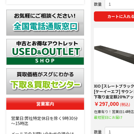
数量
カートに入れ
XIO [スレートブラック]
[ケーイーエフ] サウ
下取り査定額20%ア
中！
￥297,000
営業案内
(税込)
在庫有り！営業日14時
で即日出荷！
最短翌日にお届け
営業日:弊社特定休日を除く9時30分
～15時迄
数量
メールでのお問い合わせの場合は、