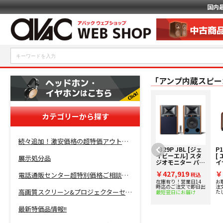
国内
「アンプ内蔵スピー
カテゴリーから探す
続々追加！激安価格の超特価アウトレットセール開催！
A100 BT5.0 [ホワ
4329P JBL [ジェ
P1
イト・ハイグロ
イビーエル] スタ
[
展示処分品
ス] AIRPULSE [
ジオモニター パワ
イ
エアパルス ] DAC
ードラウドスピー
ー
￥118,800
￥427,919
￥
電話通販センター超特別価格ご相談コーナー！
内蔵アクティブ・
税込
カー アクティブス
税込
スピーカー [ペア]
ピーカー [ペア]
在庫有り！営業日14
在庫有り！営業日14
お
時迄のご注文で即日出
時迄のご注文で即日出
注
下取り査定額20%
高画質スクリーン&プロジェクターセット超特価！
た
最短翌日にお届け
最短翌日にお届け
アップ実施中！
最新特価品情報!!