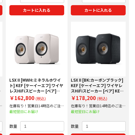
カートに入れる
カートに入れる
LSX II [MWH:ミネラルホワイ
LSX II [BK:カーボンブラック]
ト] KEF [ケーイーエフ] ワイヤ
KEF [ケーイーエフ] ワイヤレ
り
レスHiFiスピーカー [ペア]
スHiFiスピーカー [ペア] KEF
KEF JAPAN正規仕入品 下取り
JAPAN正規仕入品 下取り査定
￥162,800
￥178,200
(税込)
(税込)
査定額20%アップ実施中！
額20%アップ実施中！
文
在庫有り！営業日14時迄のご注文
在庫有り！営業日14時迄のご注文
で即日出荷！
で即日出荷！
最短翌日にお届け
最短翌日にお届け
数量
数量