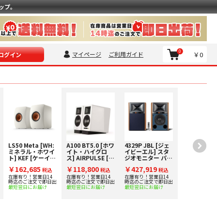
ップ。
0
マイページ
ご利用ガイド
￥0
ログイン
LS50 Meta [WH:
A100 BT5.0 [ホワ
4329P JBL [ジェ
ミネラル・ホワイ
イト・ハイグロ
イビーエル] スタ
ト] KEF [ケーイー
ス] AIRPULSE [
ジオモニター パワ
エフ] ブックシェ
エアパルス ] DAC
ードラウドスピー
￥162,685
￥118,800
￥427,919
ルフスピーカー
税込
内蔵アクティブ・
税込
カー アクティブス
税込
[ペア] 下取り査定
スピーカー [ペア]
ピーカー [ペア]
在庫有り！営業日14
在庫有り！営業日14
在庫有り！営業日14
時迄のご注文で即日出
時迄のご注文で即日出
時迄のご注文で即日出
額20%アップ実施
下取り査定額20%
最短翌日にお届け
最短翌日にお届け
最短翌日にお届け
中！
アップ実施中！