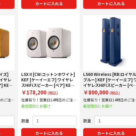
る
カートに入れる
カートに入れる
ヘイズ]
LSX II [CW:コットンホワイト]
LS60 Wireless [RB:ロイヤ
ワイヤレ
KEF [ケーイーエフ] ワイヤレ
ブルー] KEF [ケーイーエフ] 
] KEF
スHiFiスピーカー [ペア] KEF
イヤレスHiFiスピーカー [ペア
取り査定
JAPAN正規仕入品 下取り査定
KEF JAPAN正規仕入品 下取
￥178,200
￥800,000
(税込)
(税込)
額20%アップ実施中！
査定額20%アップ実施中！
迄のご注文
在庫有り！営業日14時迄のご注文
在庫有り！営業日14時迄のご注
で即日出荷！
で即日出荷！
最短翌日にお届け
最短翌日にお届け
数量
数量
る
カートに入れる
カートに入れる