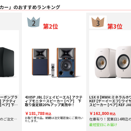
カー」のおすすめランキング
第2位
第3位
BK:カーボンブラ
4305P JBL [ジェイビーエル] アクテ
LSX II [MWH:ミネラルホ
フ] アクティ
ィブモニタースピーカー [ペア] 下
KEF [ケーイーエフ] ワイヤ
ペア] 下取
取り査定額20%アップ実施中！
スピーカー [ペア] KEF J
施中！
入品 下取り査定額20%ア
中！
￥181,788
￥162,800
税込
税込
お取り寄せ品。納期は注文確認後にご案内い
迄のご注文で
在庫有り！営業日14時迄
たします。
即日出
最短翌日にお届け