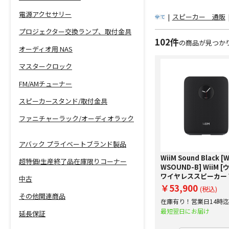
電源アクセサリー
|
スピーカー 通販
全て
プロジェクター交換ランプ、取付金具
102件
の商品が見つか
オーディオ用 NAS
マスタークロック
FM/AMチューナー
スピーカースタンド/取付金具
ファニチャーラック/オーディオラック
アバック プライベートブランド製品
WiiM Sound Black [
超特価!生産終了品在庫限りコーナー
WSOUND-B] WiiM 
ワイヤレススピーカー
中古
査定額20%アップ実
￥53,900
(税込)
その他関連商品
在庫有り！営業日14時
で即日出荷！
最短翌日にお届け
延長保証