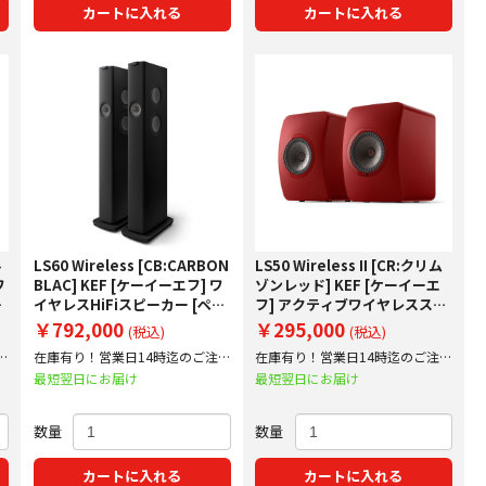
カートに入れる
カートに入れる
ル
LS60 Wireless [CB:CARBON
LS50 Wireless II [CR:クリム
ワ
BLAC] KEF [ケーイーエフ] ワ
ゾンレッド] KEF [ケーイーエ
]
イヤレスHiFiスピーカー [ペア]
フ] アクティブワイヤレススピ
り
KEF JAPAN正規仕入品 下取り
ーカー [ペア] 下取り査定額
￥792,000
￥295,000
(税込)
(税込)
査定額20%アップ実施中！
20%アップ実施中！
文
在庫有り！営業日14時迄のご注文
在庫有り！営業日14時迄のご注文
で即日出荷！
で即日出荷！
最短翌日にお届け
最短翌日にお届け
数量
数量
カートに入れる
カートに入れる