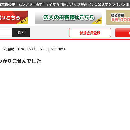
最大級のホームシアター&オーディオ専門店
アバックが運営する公式オンラインショ
新規会員登録
ン 通販
|
D/Aコンバーター
|
NuPrime
つかりませんでした