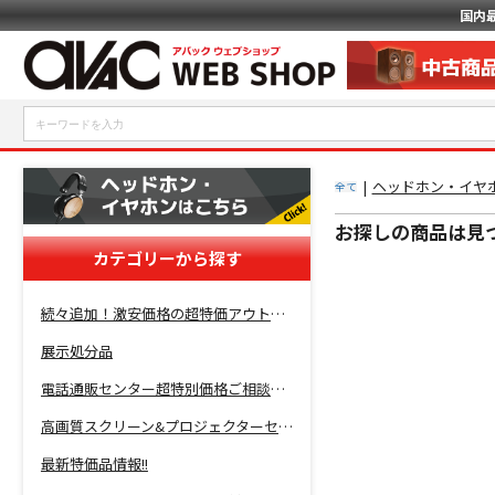
国内
|
ヘッドホン・イヤホ
全て
お探しの商品は見
カテゴリーから探す
続々追加！激安価格の超特価アウトレットセール開催！
展示処分品
電話通販センター超特別価格ご相談コーナー！
高画質スクリーン&プロジェクターセット超特価！
最新特価品情報!!