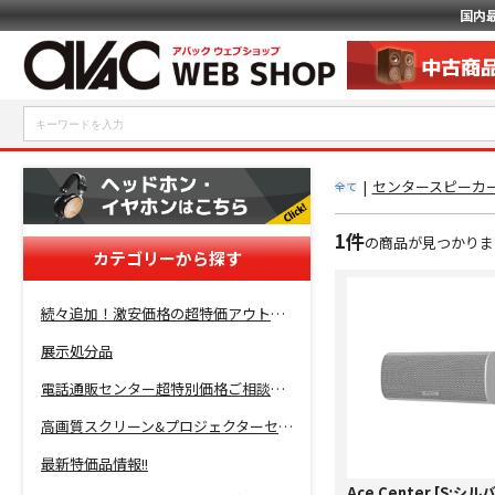
国内
|
センタースピーカー
全て
1件
の商品が見つかりま
カテゴリーから探す
続々追加！激安価格の超特価アウトレットセール開催！
展示処分品
電話通販センター超特別価格ご相談コーナー！
高画質スクリーン&プロジェクターセット超特価！
最新特価品情報!!
Ace Center [S:シル