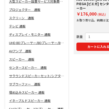
大型スピーカー設置サービス対象商品！
PIEGA [ピエガ] セ
ーカー
プロジェクター 通販
￥176,000
(税込)
スクリーン 通販
お取り寄せ品。納期は注
にご案内いたします。
テレビ 通販
ディスプレイ・モニター 通販
数量
UHD BDプレーヤー/BDプレーヤー/BDレコーダー 通販
カートに入れ
AVアンプ 通販
スピーカー 通販
センタースピーカー 通販
サラウンドスピーカーセット/シアターバー 通販
サブウーファー 通販
埋め込みスピーカー 通販
イネーブルドスピーカー 通販
SACDプレーヤー/CDプレーヤー 通販