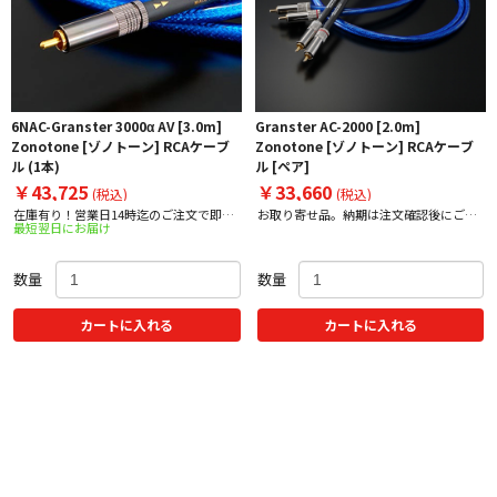
6NAC-Granster 3000α AV [3.0m]
Granster AC-2000 [2.0m]
Zonotone [ゾノトーン] RCAケーブ
Zonotone [ゾノトーン] RCAケーブ
ル (1本)
ル [ペア]
￥43,725
￥33,660
(税込)
(税込)
在庫有り！営業日14時迄のご注文で即日
お取り寄せ品。納期は注文確認後にご案
最短翌日にお届け
出荷！
内いたします。
数量
数量
カートに入れる
カートに入れる