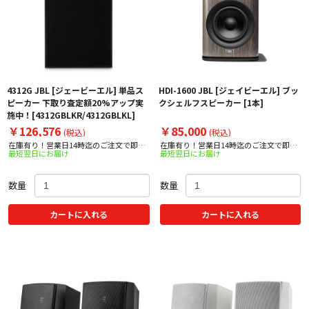
4312G JBL [ジェービーエル] 単品ス
HDI-1600 JBL [ジェイビーエル] ブッ
ピーカー 下取り査定額20%アップ実
クシェルフスピーカー [1本]
施中！[4312GBLKR/4312GBLKL]
￥126,576
￥85,000
(税込)
(税込)
在庫有り！営業日14時迄のご注文で即日
在庫有り！営業日14時迄のご注文で即日
最短翌日にお届け
最短翌日にお届け
出荷！
出荷！
数量
数量
カートに入れる
カートに入れる