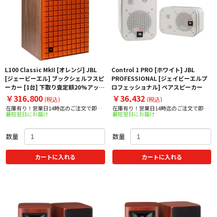
L100 Classic MkII [オレンジ] JBL
Control 1 PRO [ホワイト] JBL
[ジェービーエル] ブックシェルフスピ
PROFESSIONAL [ジェイビーエルプ
ーカー [1台] 下取り査定額20%アップ
ロフェッショナル] ペアスピーカー
実施中！
￥316,800
￥36,432
(税込)
(税込)
在庫有り！営業日14時迄のご注文で即日
在庫有り！営業日14時迄のご注文で即日
最短翌日にお届け
最短翌日にお届け
出荷！
出荷！
数量
数量
カートに入れる
カートに入れる