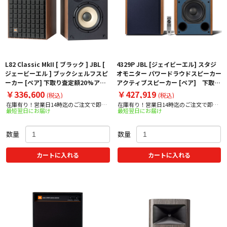
L82 Classic MkII [ ブラック ] JBL [
4329P JBL [ジェイビーエル] スタジ
ジェービーエル ] ブックシェルフスピ
オモニター パワードラウドスピーカー
ーカー [ペア] 下取り査定額20%アッ
アクティブスピーカー [ペア] 下取り
プ実施中！
査定額20%アップ実施中！
￥336,600
￥427,919
(税込)
(税込)
在庫有り！営業日14時迄のご注文で即日
在庫有り！営業日14時迄のご注文で即日
最短翌日にお届け
最短翌日にお届け
出荷！
出荷！
数量
数量
カートに入れる
カートに入れる