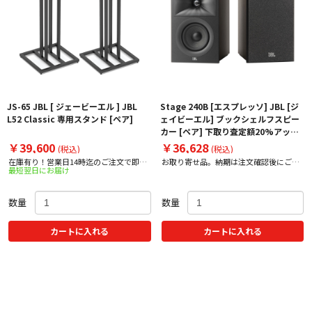
JS-65 JBL [ ジェービーエル ] JBL
Stage 240B [エスプレッソ] JBL [ジ
L52 Classic 専用スタンド [ペア]
ェイビーエル] ブックシェルフスピー
カー [ペア] 下取り査定額20%アップ
実施中！
￥39,600
￥36,628
(税込)
(税込)
在庫有り！営業日14時迄のご注文で即日
お取り寄せ品。納期は注文確認後にご案
最短翌日にお届け
出荷！
内いたします。
数量
数量
カートに入れる
カートに入れる