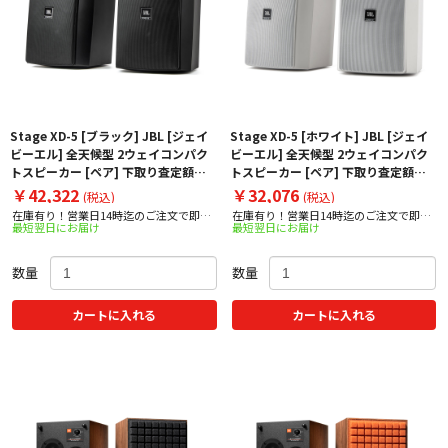
Stage XD-5 [ブラック] JBL [ジェイ
Stage XD-5 [ホワイト] JBL [ジェイ
ビーエル] 全天候型 2ウェイコンパク
ビーエル] 全天候型 2ウェイコンパク
トスピーカー [ペア] 下取り査定額
トスピーカー [ペア] 下取り査定額
20%アップ実施中！
20%アップ実施中！
￥42,322
￥32,076
(税込)
(税込)
在庫有り！営業日14時迄のご注文で即日
在庫有り！営業日14時迄のご注文で即日
最短翌日にお届け
最短翌日にお届け
出荷！
出荷！
数量
数量
カートに入れる
カートに入れる