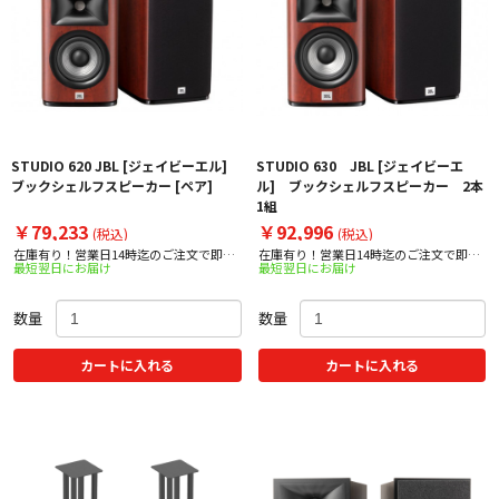
STUDIO 620 JBL [ジェイビーエル]
STUDIO 630 JBL [ジェイビーエ
ブックシェルフスピーカー [ペア]
ル] ブックシェルフスピーカー 2本
1組
￥79,233
￥92,996
(税込)
(税込)
在庫有り！営業日14時迄のご注文で即日
在庫有り！営業日14時迄のご注文で即日
最短翌日にお届け
最短翌日にお届け
出荷！
出荷！
数量
数量
カートに入れる
カートに入れる