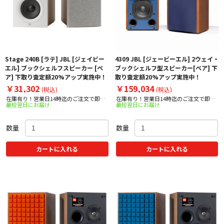
Stage 240B [ラテ] JBL [ジェイビー
4309 JBL [ジェービーエル] 2ウェイ・
エル] ブックシェルフスピーカー [ペ
ブックシェルフ型スピーカー[ペア] 下
ア] 下取り査定額20%アップ実施中！
取り査定額20%アップ実施中！
￥31,302
￥159,034
(税込)
(税込)
在庫有り！営業日14時迄のご注文で即日
在庫有り！営業日14時迄のご注文で即日
最短翌日にお届け
最短翌日にお届け
出荷！
出荷！
数量
数量
カートに入れる
カートに入れる