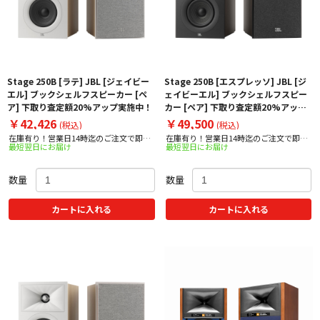
Stage 250B [ラテ] JBL [ジェイビー
Stage 250B [エスプレッソ] JBL [ジ
エル] ブックシェルフスピーカー [ペ
ェイビーエル] ブックシェルフスピー
ア] 下取り査定額20%アップ実施中！
カー [ペア] 下取り査定額20%アップ
実施中！
￥42,426
￥49,500
(税込)
(税込)
在庫有り！営業日14時迄のご注文で即日
在庫有り！営業日14時迄のご注文で即日
最短翌日にお届け
最短翌日にお届け
出荷！
出荷！
数量
数量
カートに入れる
カートに入れる