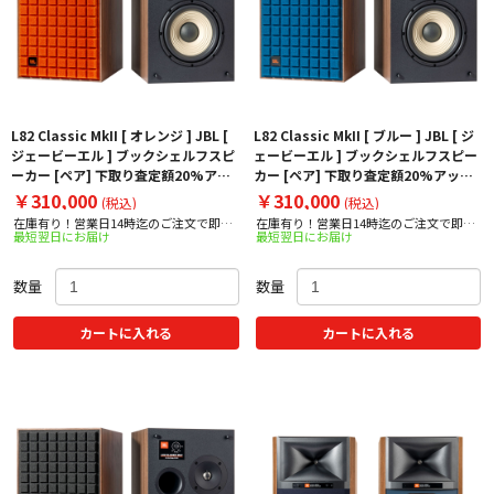
L82 Classic MkII [ オレンジ ] JBL [
L82 Classic MkII [ ブルー ] JBL [ ジ
ジェービーエル ] ブックシェルフスピ
ェービーエル ] ブックシェルフスピー
ーカー [ペア] 下取り査定額20%アッ
カー [ペア] 下取り査定額20%アップ
プ実施中！
実施中！
￥310,000
￥310,000
(税込)
(税込)
在庫有り！営業日14時迄のご注文で即日
在庫有り！営業日14時迄のご注文で即日
最短翌日にお届け
最短翌日にお届け
出荷！
出荷！
数量
数量
カートに入れる
カートに入れる