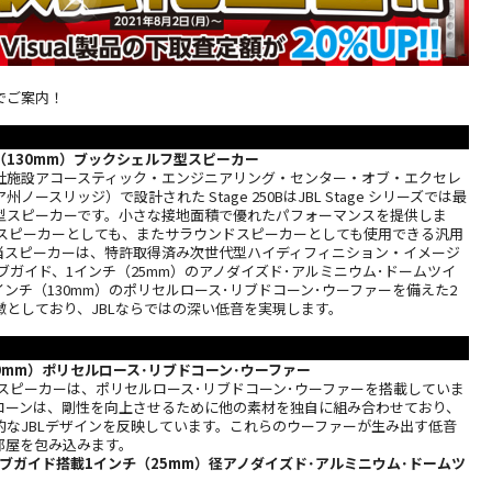
でご案内！
チ（130mm）ブックシェルフ型スピーカー
社施設アコースティック・エンジニアリング・センター・オブ・エクセレ
ノースリッジ）で設計された Stage 250BはJBL Stage シリーズでは最
型スピーカーです。小さな接地面積で優れたパフォーマンスを提供しま
インスピーカーとしても、またサラウンドスピーカーとしても使用できる汎用
当スピーカーは、特許取得済み次世代型ハイディフィニション・イメージ
ーブガイド、1インチ（25mm）のアノダイズド･アルミニウム･ドームツイ
5インチ（130mm）のポリセルロース･リブドコーン･ウーファーを備えた2
徴としており、JBLならではの深い低音を実現します。
130mm）ポリセルロース･リブドコーン･ウーファー
の各スピーカーは、ポリセルロース･リブドコーン･ウーファーを搭載していま
コーンは、剛性を向上させるために他の素材を独自に組み合わせており、
的なJBLデザインを反映しています。これらのウーファーが生み出す低音
部屋を包み込みます。
ーブガイド搭載1インチ（25mm）径アノダイズド･アルミニウム･ドームツ