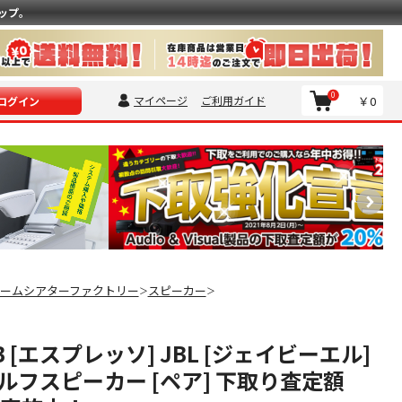
ップ。
0
マイページ
ご利用ガイド
￥0
ログイン
ームシアターファクトリー
スピーカー
＞
＞
50B [エスプレッソ] JBL [ジェイビーエル]
ルフスピーカー [ペア] 下取り査定額