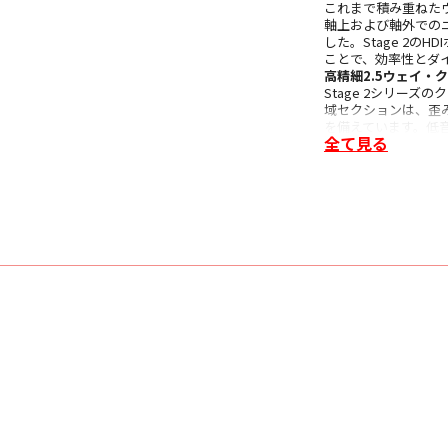
これまで積み重ねた
軸上および軸外での
した。Stage 2
ことで、効率性とダ
高精細2.5ウェイ・
Stage 2シリー
域セクションは、歪
を備えています。低
全て見る
います。これらのプ
るため、システム性
5ウェイ・スピーカ
頑丈な5ウェイ・ス
マグネット付きグリ
Stage 2では、
バッフルデザインな
ピーカーにはあまり
リアバスレフ方式
250Bにはフレア
キャビネットから出
滑り止めパッド
250Bには、スピ
めパッドが含まれて
■ 主な仕様
〇 製品名 JBL STAGE
〇 タイプ ブック