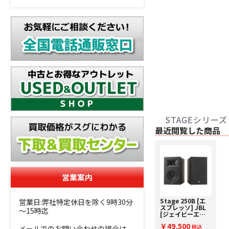
STAGEシリーズ
最近閲覧した商品
営業案内
Stage 250B [エ
営業日:弊社特定休日を除く9時30分
スプレッソ] JBL
～15時迄
[ジェイビーエル]
ブックシェルフス
￥49,500
ピーカー [ペア] 下
税込
メールでのお問い合わせの場合は、