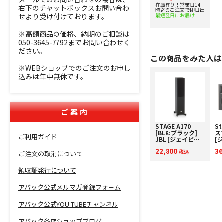
取り査定額20%ア
在庫有り！営業日14
右下のチャットボックスお問い合わ
時迄のご注文で即日出
ップ実施中！
せより受け付けております。
最短翌日にお届け
※高額商品の価格、納期のご相談は
050-3645-7792までお問い合わせく
ださい。
この商品をみた人は
※WEBショップでのご注文のお申し
込みは年中無休です。
ご案内
STAGE A170
St
[BLK:ブラック]
ス
ご利用ガイド
JBL [ジェイビー
[
エル] 単品スピー
ブ
22,800
3
カー トールボーイ
税込
ピ
ご注文の取消について
スピーカー 下取り
取
査定額20%アップ
ッ
領収証発行について
実施中！
アバック公式メルマガ登録フォーム
アバック公式YOU TUBEチャンネル
アバック各店ショップブログ