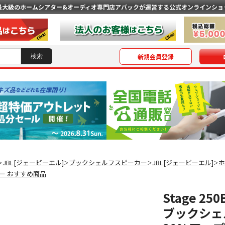
最大級のホームシアター&オーディオ専門店
アバックが運営する公式オンラインショ
新規会員登録
JBL[ジェービーエル]
ブックシェルフスピーカー
JBL[ジェービーエル]
ホ
＞
＞
＞
＞
ー おすすめ商品
Stage 2
ブックシェ