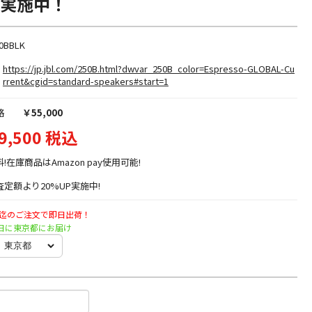
プ実施中！
0BBLK
https://jp.jbl.com/250B.html?dwvar_250B_color=Espresso-GLOBAL-Cu
rrent&cgid=standard-speakers#start=1
格
￥55,000
9,500 税込
料!在庫商品はAmazon pay使用可能!
定額より20%UP実施中!
時迄のご注文で即日出荷！
月曜日に東京都にお届け