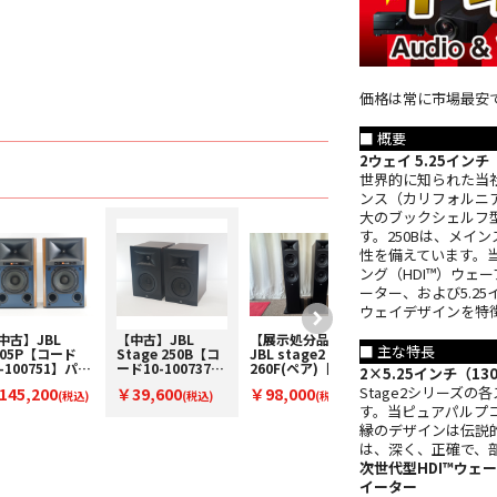
価格は常に市場最安
■ 概要
2ウェイ 5.25イン
世界的に知られた当
ンス（カリフォルニア州
大のブックシェルフ
す。250Bは、メ
性を備えています。
ング（HDI™）ウェ
ーター、および5.2
ウェイデザインを特
中古】JBL
【中古】JBL
【展示処分品】
【中古】JBL
■ 主な特長
305P【コード
Stage 250B【コ
JBL stage2
4429(ペア)【コー
0-100751】パワ
ード10-100737】
260F(ペア)【コー
ド10-100749】ブ
2×5.25インチ（
ドスタジオモニ
ブックシェルフス
ド94-00270】フ
ックシェルフスピ
Stage2シリーズ
145,200
￥39,600
￥98,000
￥323,400
ースピーカー
(税込)
ピーカー(ペア)
(税込)
ロア型スピーカー
(税込)
ーカー(ペア)
(税込)
す。当ピュアパルプ
ペア)
(ペア)
縁のデザインは伝説
は、深く、正確で、
次世代型HDI™ウェ
イーター