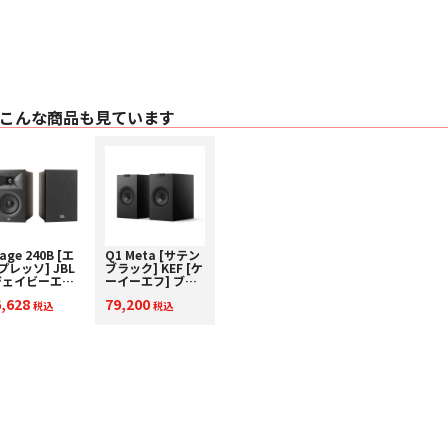
〇 カラー エスプ
〇 スピーカー構成
・ 2 ウェイ
・ 130mm 径ポリ
・ HDI （High D
ツイーター
〇 出力音圧レベル 86dB
こんな商品も見ています
〇 公称インピーダン
〇 周波数特性 50Hz - 
〇 クロスオーバー周波
〇 推奨アンプ出力 20 
〇 寸法（幅×高×奥） 
〇 重量 5.6kg(グ
〇 付属品
・ 滑り止めパッド X8
age 240B [エ
Q1 Meta [サテン
・ グリル
プレッソ] JBL
ブラック] KEF [ケ
・ クイックスター
ジェイビーエル]
ーイーエフ] ブッ
ックシェルフス
クシェルフスピー
6,628
79,200
ーカー [ペア] 下
税込
カー [ペア] 下取り
税込
り査定額20%ア
査定額20%アップ
プ実施中！
実施中！