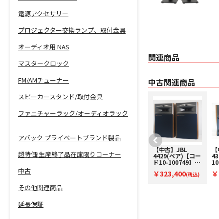
電源アクセサリー
プロジェクター交換ランプ、取付金具
オーディオ用 NAS
関連商品
マスタークロック
FM/AMチューナー
中古関連商品
スピーカースタンド/取付金具
ファニチャーラック/オーディオラック
アバック プライベートブランド製品
【展示処分品】
【中古】JBL
【
超特価!生産終了品在庫限りコーナー
JBL stage2
4429(ペア)【コー
4
260F(ペア)【コー
ド10-100749】ブ
1
ド94-00270】フ
ックシェルフスピ
ー
中古
￥98,000
￥323,400
￥
ロア型スピーカー
(税込)
ーカー(ペア)
(税込)
タ
(ペア)
(
その他関連商品
延長保証