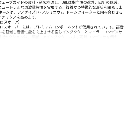
ウェーブガイドの設計・研究を通し、JBLは指向性の改善、回折の低減、
ニュートラルな周波数特性を実現する、複雑かつ特徴的な形状を開発しま
のHDIホーンは、アノダイズド･アルミニウム･ドームツイーターと組み合わせる
イナミクスを高めます。
クロスオーバー
ズのクロスオーバーには、プレミアムコンポーネントが使用されています。高音
みを軽減し音響性能を向上させる空芯インダクターとマイラーコンデンサ
音域セクションは、積層コアインダクターおよび電解コンデンサを備えて
レミアム材料は、より多くの電力を処理し、エネルギーをより速く送信す
能が向上します。
ー端子
ピーカー端子により、リスナーは高品質な接続を選択できます。
ル
磁気的に取り付けられたグリル、独自のトリムリング、フローティングフロント
ど、ライン全体にプレミアムなディテールを極めています。同価格帯のス
見られない高級さです。
ー付きポートが搭載されています。この新しいフレア設計により、スピーカー
る際の空気の速度が低下し、出力の詰まりや色付けがなくなります。
ーカーを所定の位置にしっかりと固定し、振動を最小限に抑えるための滑り止
おります。
 250B BLK
シェルフスピーカー