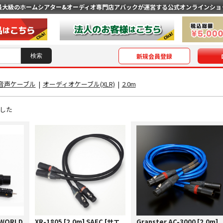
最大級のホームシアター&オーディオ専門店
アバックが運営する公式オンラインショ
新規会員登録
音声ケーブル
|
オーディオケーブル(XLR)
|
2.0m
した
EWORLD
XR-1805 [2.0m] SAEC [サエ
Granster AC-3000 [2.0m]