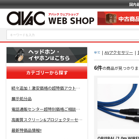
国内
|
AVアクセサリー
|
全て
6件
の商品が見つかりま
カテゴリーから探す
続々追加！激安価格の超特価アウトレットセール開催！
展示処分品
電話通販センター超特別価格ご相談コーナー！
高画質スクリーン&プロジェクターセット超特価！
最新特価品情報!!
OBI8BAL/2.0m WIR