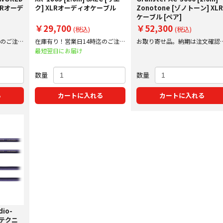
LRオーデ
ク] XLRオーディオケーブル
Zonotone [ゾノトーン] XL
ケーブル [ペア]
￥29,700
￥52,300
(税込)
(税込)
迄のご注文
在庫有り！営業日14時迄のご注文
お取り寄せ品。納期は注文確認
で即日出荷！
にご案内いたします。
最短翌日にお届け
数量
数量
る
カートに入れる
カートに入れる
dio-
オテクニ