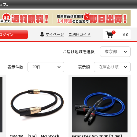
ップ。
0
マイページ
ご利用ガイド
￥0
ログイン
お届け地域を選択
表示件数
表示順
CBA2M [2m] McIntosh
Granster AC-2000 [2.0m]