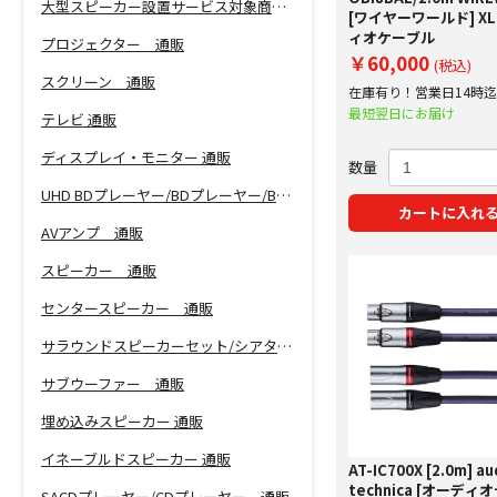
大型スピーカー設置サービス対象商品！
[ワイヤーワールド] X
ィオケーブル
プロジェクター 通販
￥60,000
(税込)
スクリーン 通販
在庫有り！営業日14時
で即日出荷！
最短翌日にお届け
テレビ 通販
ディスプレイ・モニター 通販
数量
UHD BDプレーヤー/BDプレーヤー/BDレコーダー 通販
カートに入れ
AVアンプ 通販
スピーカー 通販
センタースピーカー 通販
サラウンドスピーカーセット/シアターバー 通販
サブウーファー 通販
埋め込みスピーカー 通販
イネーブルドスピーカー 通販
AT-IC700X [2.0m] au
technica [オーディ
SACDプレーヤー/CDプレーヤー 通販