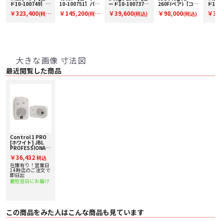
ー
ド10-100749】ブ
10-100751】パワ
ード10-100737】
260F(ペア)【コー
ド10-
ックシェルフスピ
ードスタジオモニ
ブックシェルフス
ド94-00270】フ
ック
￥323,400
￥145,200
￥39,600
￥98,000
￥32
(税
(税
(税込)
(税込)
ーカー(ペア)
タースピーカー(ペ
ピーカー(ペア)
ロア型スピーカー
ーカー
ア)
(ペア)
込)
込)
込)
大きな画像 寸法図
最近閲覧した商品
Control 1 PRO
[ホワイト] JBL
PROFESSIONAL
[ジェイビーエルプ
￥36,432
税込
ロフェッショナ
ル] ペアスピーカ
在庫有り！営業日
ー
14時迄のご注文で
即日出
最短翌日にお届け
この商品をみた人はこんな商品も見ています