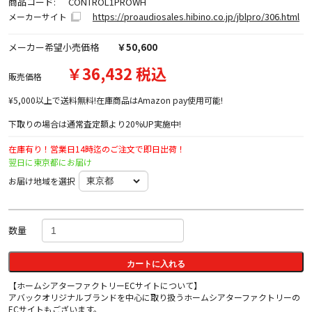
商品コード:
CONTROL1PROWH
https://proaudiosales.hibino.co.jp/jblpro/306.html
メーカーサイト
メーカー希望小売価格
￥50,600
￥36,432 税込
販売価格
¥5,000以上で送料無料!在庫商品はAmazon pay使用可能!
下取りの場合は通常査定額より20%UP実施中!
在庫有り！営業日14時迄のご注文で即日出荷！
翌日に東京都にお届け
お届け地域を選択
数量
カートに入れる
【ホームシアターファクトリーECサイトについて】
アバックオリジナルブランドを中心に取り扱うホームシアターファクトリーの
ECサイトもございます。