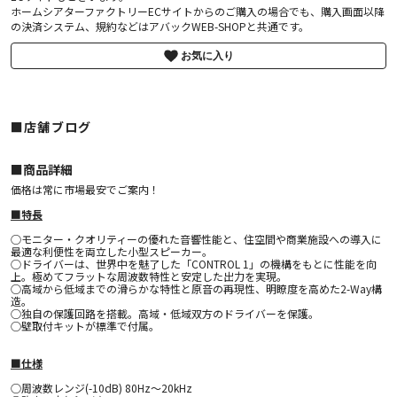
ホームシアターファクトリーECサイトからのご購入の場合でも、購入画面以降
の決済システム、規約などはアバックWEB-SHOPと共通です。
お気に入り
■店舗ブログ
■︎商品詳細
価格は常に市場最安でご案内！
■特長
○モニター・クオリティーの優れた音響性能と、住空間や商業施設への導入に
最適な利便性を両立した小型スピーカー。
○ドライバーは、世界中を魅了した「CONTROL 1」の機構をもとに性能を向
上。極めてフラットな周波数特性と安定した出力を実現。
○高域から低域までの滑らかな特性と原音の再現性、明瞭度を高めた2-Way構
造。
○独自の保護回路を搭載。高域・低域双方のドライバーを保護。
○壁取付キットが標準で付属。
■仕様
○周波数レンジ(-10dB) 80Hz～20kHz