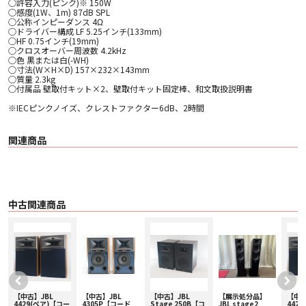
○許容入力(ピンク)※ 150W
○感度(1W、1m) 87dB SPL
○公称インピーダンス 4Ω
○ドライバー構成 LF 5.25インチ(133mm)
○HF 0.75インチ(19mm)
○クロスオーバー周波数 4.2kHz
○色 黒または白(-WH)
○寸法(W×H×D) 157×232×143mm
○質量 2.3kg
○付属品 壁取付キット×2、壁取付キット固定棒、和文取扱説明書
※IECピンクノイズ、クレストファクター6dB、2時間
関連商品
中古関連商品
【中古】JBL
【中古】JBL
【中古】JBL
【展示処分品】
【中古
4429(ペア)【コー
4305P【コード
Stage 250B【コ
JBL stage2
442