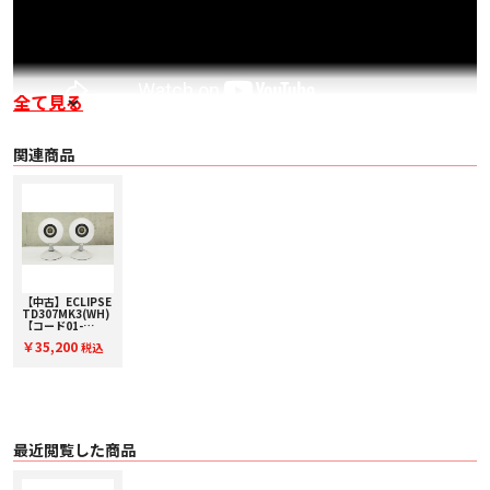
全て見る
関連商品
【中古】ECLIPSE
TD307MK3(WH)
【コード01-
13346】コンパク
￥35,200
税込
トスピーカー(ペ
ア)
最近閲覧した商品