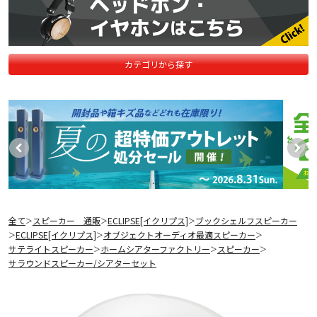
カテゴリから探す
全て
スピーカー 通販
ECLIPSE[イクリプス]
ブックシェルフスピーカー
＞
＞
＞
ECLIPSE[イクリプス]
オブジェクトオーディオ最適スピーカー
＞
＞
＞
サテライトスピーカー
ホームシアターファクトリー
スピーカー
＞
＞
＞
サラウンドスピーカー/シアターセット