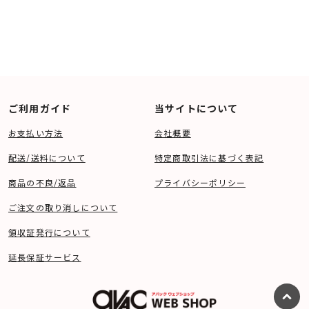
中！
本の支柱を持つステーに取り付けて、不要振動の分散と吸収を実現していま
す。
○ 振動カットと気密確保
スピーカーを構成する、それぞれの接点に、振動カットと気密確保に効果的な
特殊素材を採用しています。
○ グランド・アンカー
高速の前後運動をしっかりと受け止めるために、スピーカーユニット後部に円
錐形のアンカーを接続しています。
○ 角度調整機能
リスニングポイントに合わせて、スピーカーの角度を無段階に調整できる角度
調整機能を採用しています。
ご利用ガイド
当サイトについて
■ 仕様
お支払い方法
会社概要
○ スピーカー 6.5cm口径フルレンジスピーカーシステム
○ カラーバリエーション ブラック ホワイト
○ スピーカーユニット 6.5cmコーン型フルレンジ、グラスファイバー
配送/送料について
特定商取引法に基づく表記
○ 再生周波数帯域 80Hz～25kHz（-10dB）
○ 能率 80dB/W･m
商品の不良/返品
プライバシーポリシー
○ 許容入力（定格／最大） 12.5W/25W
○ インピーダンス 8Ω
○ 角度調整 通常時：-25°～30° 左右方向：360°
ご注文の取り消しについて
○ 天井・壁面取付時：0°～90° 左右方向：360°
○ 外形寸法（mm） W135×H212×D184
○ 質量（1本） 約2kg
領収証発行について
○ 付属品 保護ネット×1個、落下防止ワイヤー×1本
延長保証サービス
○
総合カタログ（PDF:5.8MB）
○
TD307MK3取扱説明書（PDF:2.9MB）