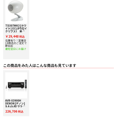
TD307MK3 [ホワ
イト] ECLIPSE[イ
クリプス] 単品
スピーカー
￥29,448
税込
在庫有り！営業日
14時迄のご注文で
即日出
最短翌日にお届け
この商品をみた人はこんな商品も見ています
■ 特長
【開発コンセプト】
「正確な音の再生」。それは、「ソフトに収録されているアーティストや録音
エンジニアが込めた想いを、何も付け加えず、何も消さずに、伝えたい」との
考えに基づいています。
【正確な音を実現する独創の技術】
○ エッグシェル・コンストラクション
剛性が高く、同一半径面が存在しない卵形ラウンドフォルムは、音波の広がり
を妨げず、回折効果や内部定在波を抑制します。
AVR-X3900H
○ オリジナルフルレンジスピーカーユニット
DENON [デノン]
軽量で、高剛性と適度な内部損失を持つ振動板を採用し、強力な磁気回路を搭
9.4 ch AV サラウ
ンドレシーバー AV
載。素速く正確なストロークを実現しています。
226,706
税込
アンプ 下取り査定
○ ディフュージョン・ステー
額20%アップ実施
スピーカーユニットの振動がエンクロージャーに伝わるのを回避するため、5