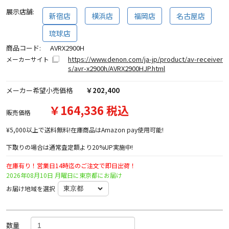
展示店舗:
新宿店
横浜店
福岡店
名古屋店
琉球店
商品コード:
AVRX2900H
https://www.denon.com/ja-jp/product/av-receiver
メーカーサイト
s/avr-x2900h/AVRX2900HJP.html
メーカー希望小売価格
￥202,400
￥164,336 税込
販売価格
¥5,000以上で送料無料!在庫商品はAmazon pay使用可能!
下取りの場合は通常査定額より20%UP実施中!
在庫有り！営業日14時迄のご注文で即日出荷！
2026年08月10日 月曜日に東京都にお届け
お届け地域を選択
数量