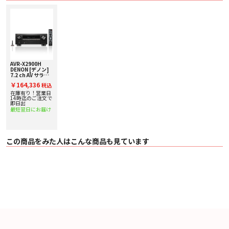
- Classic オーディオ（AVRCP） - 受信
- Classic オーディオ- 送信
・ 送信出力 / 通信距離 Power Class 1
・ 一般通信範囲 約30m （見通し距離）
〇 HDMI端子
・ 入力× 6 ※ HDMI 4 / 5 / 6： 8K60AB / 4K120AB（最大40Gbps） 対応
・ 出力× 2 ※ 8K60AB / 4K120AB（最大40Gbps）対応、 TV1： eARC/ARC対
応
〇 音声入出力端子
AVR-X2900H
・ アナログ音声入力× 4
DENON [デノン]
・ PHONO入力（MM） × 1
7.2 ch AV サラウ
ンド レシーバー
・ 光デジタル入力× 2
￥164,336
税込
AVアンプ 下取り査
・ 同軸デジタル入力× 1
定額20%アップ実
在庫有り！営業日
・ サブウーファープリアウト × 2
施中！
14時迄のご注文で
即日出
・ ゾーンプリアウト × 1
最短翌日にお届け
・ ヘッドフォン出力× 1（フロント）
〇 その他の入出力端子
・ Network× 1
・ Wi-Fi/Bluetoothアンテナ入力× 2
・ USB-A× 1（フロント）
この商品をみた人はこんな商品も見ています
・ USB-A×1（リア、 5V/1.5A 給電専用）、
・ FMアンテナ端子× 1
・ AMアンテナ端子× 1
・ セットアップマイク入力× 1（フロント）
〇 チューナー受信周波数帯域
・ FM: 76.0 ～ 95.0MHz
・ AM: 522 ～ 1629kHz
〇 外形寸法（フット、端子、つまみ、アンテナを含む）
・ アンテナを立てた場合 W434 × H237 × D341mm
・ アンテナを寝かせた場合 W434 × H167 × D341mm
〇 質量 9.7kg
〇 電源 AC 100V、 50/60Hz