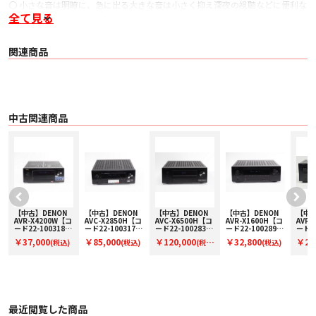
〇 小さな音は明瞭に、急に出る大きな音は小さく抑え深夜の視聴などに便利な
「Audyssey Dynamic Volume」
全て見る
〇 小さな音量でも臨場感を損なわない「Audyssey Dynamic EQ」
〇 圧縮音源を原音に近い状態に復元する「リ ストアラー」
〇 レコードプレーヤーを接続できる MM型カートリッジ対応Phono入力を装備
関連商品
〇 2系統のサブウーファープリアウト を装備
〇 3D映像伝送に対応
〇 HDMIコントロール（CEC） 対応
〇 フロントキーロック機能、リモートロック機能
〇 スリープタイマー機能（10～120分）
〇 オートスタンバイ機能（15 / 30 / 60分）
中古関連商品
■ 仕様
〇 搭載パワーアンプ数 7ch
〇 定格出力
・ 95W+95W（8Ω 、 20Hz ～ 20kHz、 THD 0.08%、 2ch駆動）
・ 125W+125W（6Ω 、 1kHz、 THD 0.7%、 2ch駆動）
〇 実用最大出力
・ 140W+140W（JEITA: 6Ω、 1kHz、 THD 10%、 2ch駆動）
・ 185W（JEITA: 6Ω 、 1kHz、 THD 10%、 1ch駆動）
〇 適合インピーダンス 4 ～ 16Ω
〇 周波数特性 10Hz ～ 100kHz （+1,-3dB、ダイレクトモード時）
【中古】DENON
【中古】DENON
【中古】DENON
【中古】DENON
【中古
コ
AVR-X4200W【コ
AVC-X2850H【コ
AVC-X6500H【コ
AVR-X1600H【コ
AVR-
〇 S/N比 100dB （IHF-A、ダイレクトモード時）
ード22-100318】
ード22-100317】
ード22-100283】
ード22-100289】
ード01
〇 無線LAN
AVアンプ
AVアンプ
AVアンプ
AVアンプ
AVア
￥37,000
￥85,000
￥120,000
￥32,800
￥20
・ ネットワーク種類（無線LAN 規格） IEEE 802.11a / b / g / n / ac準拠（Wi-
(税込)
(税込)
(税
(税込)
Fi® 準拠）
込)
込)
・ セキュリティ WEP 64bit、 WEP 128bit、 WPA/WPA2-PSK（AES）、
・ WPA/WPA2-PSK（TKIP） 、 WPA3-SAE（AES）
・ 無線周波数 2.4GHz / 5GHz
〇 Bluetooth
・ 音声フォーマット SBC
最近閲覧した商品
・ オーディオ・アプリケーション