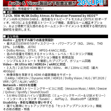
価格は常に市場最安でご案内！
■ 概要
7.2 Ch. 95W 4K/8K Dolby Atmos AV Receiver Powered by HEOS™
デノンAVR-X2900H DABは、高性能なドルビーアトモスおよびDTS:X 3Dオーデ
ィオ、HEOSによる全家庭ストリーミング機能、高度なルーム補正オプショ
ン、および柔軟で没入感のあるホームエンターテイメントを実現する現代的な
接続性を提供します。
■ 主な特長
Audio – 上位モデル譲りの高音質設計
・ 最大出力185Wの7chディスクリート・パワーアンプ（6Ω、 1kHz、 THD
10%、 1ch駆動、 JEITA）
・ Dolby Atmos、 DTS:X、 MPEG-4 AACに対応。
・ 各chの音量を可視化するチャンネル・レベル・モニタリング機能
・ HDMI入力用ジッターリダクション機能を 新規追加
・ シンプル＆ストレート を徹底したプリアンプ、ボリューム回路
Video – 8K Ultra HD / HDR10+ / eARCに対応
・ 3 入力 / 2 出力の HDMI 端子が 8K / 60Hz、 4K / 120Hz に対応（最大
40Gbps）
・ 映像体験を革新する HDMI の最新機能をサポート
（1440p / HDR10+ / Dynamic HDR / HDR10 / Dolby Vision / HLG / BT.2020 /
VRR / QFT / ALLM / eARC）
Network – HEOSを搭載
・ 幅広い音楽ストリーミングサービスに対応（Amazon Music / AWA / Deezer
/ Qobuz / Spotify / SoundCloud）
・ 5.6 MHz DSD＆ハイレゾ音源対応（ミュージックサーバー& USBメモリー）
・ インターネットラジオ（TuneIn）、 AirPlay 2、 Bluetooth®（送受信）
Usability - 多彩な機能を使いやすく
・ 誰でも簡単にセットアップができる「セットアップアシスタント」機能
その他の機能・特長