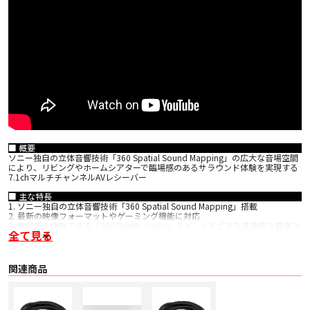
■ 概要
ソニー独自の立体音響技術「360 Spatial Sound Mapping」の広大な音場空間
により、リビングやホームシアターで臨場感のあるサラウンド体験を実現する
7.1chマルチチャンネルAVレシーバー
■ 主な特長
1. ソニー独自の立体音響技術「360 Spatial Sound Mapping」搭載
2. 最新の映像フォーマットやゲーミング機能に対応
3. 臨場感を体験できる「360 Reality Audio」など、さまざまな高音質な音楽コ
全て見る
ンテンツに対応
4. 臨場感ある視聴体験を提供する「アコースティックセンターシンク」など、
ブラビア®との連携機能を搭載
5. ソニーのワイヤレスリアスピーカー、ワイヤレスサブウーファーに対応
関連商品
■ 仕様
〇 HDMI入力
・ HDMI入力 6系統（背面6系統）