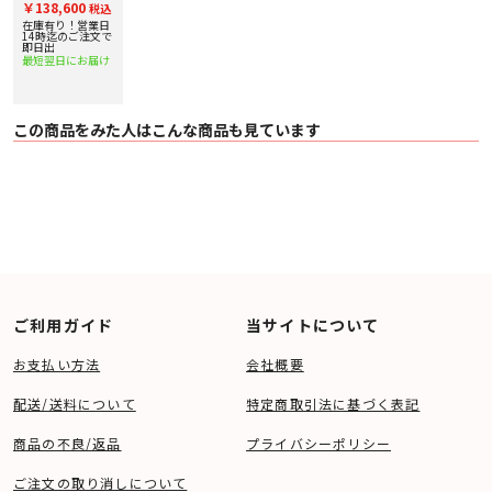
・ サラウンドバック/ハイト/バイアンプ/ゾーン3共用 165W+165W（6Ω）
￥138,600
税込
ップ実施中！
／100W+100W（6Ω）
在庫有り！営業日
〇 ネットワーク機能
14時迄のご注文で
即日出
・ ホームネットワーククライアント ●（DLNA/音楽）
最短翌日にお届け
・ AirPlay2 ●
・ Works with the Googleアシスタント ●
・ Chromecast built-in ●
・ Spotify Connect ●
・ Works with SONOS ●
この商品をみた人はこんな商品も見ています
・ Roon Tested ●
・ モバイルアプリケーション Music Center / Video & TV SideView
〇 FM／AMラジオ ●（FMのみ、ワイドFM対応）
〇 スピーカー適合インピーダンス 6-16Ω
〇 全高調波ひずみ率 フロント0.09%以下（6 Ω負荷、100W+100W、20Hz-
20kHz）
〇 周波数特性 10Hz-100KHz ＋0.5/-2dB
〇 SN比（Aネットワーク） LINE：105dB
〇 ヘッドホン出力 60mW+60mW（32Ω）
〇 電源 AC100V、50/60Hz
〇 消費電力 240W
〇 待機消費電力 0.5W
ご利用ガイド
当サイトについて
〇 待機消費電力詳細 ［スタンバイスルー］、［ネットワーク/Bluetoothスタ
ンバイ］、すべてのZONEの電源が［切］に設定
〇 外形寸法（幅×高さ×奥行mm） 430 x 156 x 331 mm
お支払い方法
会社概要
〇 質量 10.3Kg
〇 付属品
キャリブレーションマイクロフォン、キャリブレーションマイクスタンド、FM
配送/送料について
特定商取引法に基づく表記
アンテナ線、リモートコマンダー（RMT-AA511U）、単4形乾電池×2、取扱説
明書、スタートガイド
商品の不良/返品
プライバシーポリシー
1 本機と接続するBluetooth機器や通信環境、周囲の状況によっては、雑音が入
ったり、音が途切れたりすることがあります2 対応のソニーのワイヤレススピ
ご注文の取り消しについて