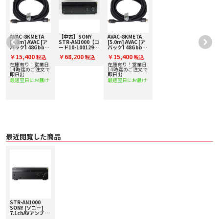
・ （HDMI for Audio入力） 2系統
〇 HDMI出力 2系統（A 、B/HDMI zone2、A+B）
〇 映像出力
・ 映像モニター（コンポジット端子） 1系統
〇 映像入力
・ コンポジット端子 2系統
AVAC-8KMETA
【中古】SONY
AVAC-8KMETA
コ
[5.0m] AVAC [ア
STR-AN1000【コ
[5.0m] AVAC [ア
〇 音声出力
】
バック] 48Gbps
ード10-100129】
バック] 48Gbps
・ サブウーファー 2系統
対応HDMIケーブ
AVアンプ
対応HDMIケーブ
￥15,400
￥68,200
￥15,400
・ ヘッドホン 1系統
税込
税込
税込
ル
ル
・ S-センター 1系統
在庫有り！営業日
在庫有り！営業日
14時迄のご注文で
14時迄のご注文で
〇 音声入力
即日出
即日出
・ 光デジタル 1系統
最短翌日にお届け
最短翌日にお届け
・ 同軸デジタル 1系統
・ ライン系 4系統
・ USB 1系統(Front)(support format: MP3, AAC, WMA, WAV 192k, Flac
192k, AIFF 192k, ALAC 192k, DSD(最大 11.2MHz/2ch、5.6MHz/5.1ch)
〇 ネットワーク接続/その他
・ LAN端子 1系統
・ Wi-Fi ●（内蔵） (2.4GHz/5GHz), (11a/b/g/n/ac)
・ Bluetoot ●（内蔵）1
最近閲覧した商品
・ ワイヤレススピーカー対応 ●2
〇 拡張用
・ 2ndゾーン音声 ●HDMI Zone（固定）
・ 2ndゾーン映像 ●HDMI Zone（映像・音声）
・ 3rdゾーン音声 スピーカー（サラウンドバック/ハイト共有）&ライン（ス
ピーカー：可変/ライン：可変/固定）
・ 2nd/HDMI ゾーン用 ON/OFFスイッチ ●（本体前面）
・ IR リピーター (入力/出力) ●（1/1）
〇 実用最大出力／定格出力
・ フロント 165W+165W（6Ω） ／100W+100W（6Ω）
STR-AN1000
・ センター 165W（6Ω） ／100W（6Ω）
SONY [ソニー]
7.1chAVアンプ 下
・ サラウンド 165W+165W（6Ω） ／100W+100W（6Ω）
取り査定額20%ア