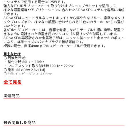
ーシステムで使用する場合は125Wです。
強力なTR-3Dサブウーファーや取り付けオプションブラキットを活用して、
様々な設置環境やアプリケーションに合わせたA'Diva SEシステムを容易に構成
できます。
A'Diva SEはニュートラルなマットホワイトから鮮やかなブルー、豪華なメタリ
ックブロンズまで、様々なお部屋に合わせられる11色のカラーの中からお選び
いただけます。
各A'Diva SEスピーカーには、音響を考慮しながらテーブルや棚に簡単に配置で
きるように設計された直置き用のシリコンゴム製リングが付属しています。
A'Diva SEの再設計された金属端子部は、ニッケル製ヘッドと金メッキのポスト
になり、標準サイズのバナナプラグで接続可能です。
裸線の場合、直径4mmまでのスピーカーケーブルが使用できます。
■主な仕様
〇 周波数帯域:
・ 壁付け時 80Hz ~ 22Khz
・ フロアスタンド取り付け時 100Hz ~ 22Khz
〇 能率: 88 dB/w 2.8v (1M)
〇 公称インピーダンス: 4 Ohms
〇 最大入力:
全て見る
〇 フルレンジ 60 Watts
〇 80-120Hz低域カット時 125 Watts
〇 フロアスタンド取り付け時の高さ 94cm
〇 ドライバ: 3インチ 広拡散フラットダイヤフラム
関連商品
〇 クロスオーバー なし
〇 サイズ: 127mmφ
〇 重量: 963g
〇 コーン素材: アルミニウム ハニカムサンドイッチ構造
〇 エンクロージャー素材: マイルドスチール/ステンレススチール
〇 付属品: アイソレーションリング
最近閲覧した商品