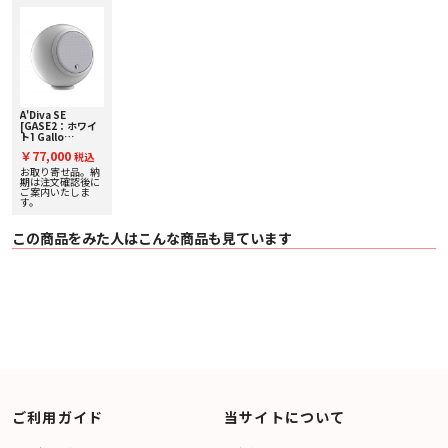
A'Diva SE
[GASE2：ホワイ
ト] Gallo
Acoustics [ギャ
￥77,000
税込
ロアコースティッ
クス] 単品スピー
お取り寄せ品。納
カー
期は注文確認後に
ご案内いたしま
す。
この商品をみた人はこんな商品も見ています
ご利用ガイド
当サイトについて