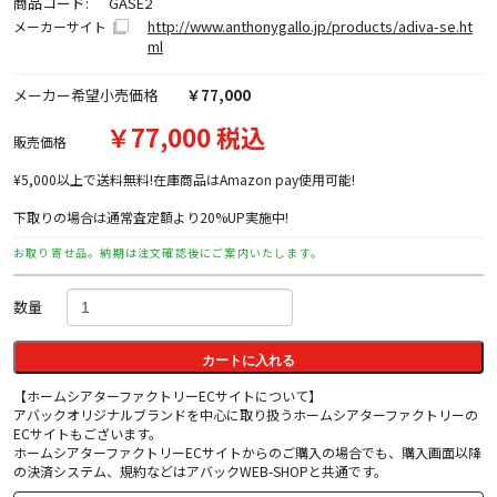
商品コード:
GASE2
http://www.anthonygallo.jp/products/adiva-se.ht
メーカーサイト
ml
メーカー希望小売価格
￥77,000
￥77,000 税込
販売価格
¥5,000以上で送料無料!在庫商品はAmazon pay使用可能!
下取りの場合は通常査定額より20%UP実施中!
お取り寄せ品。納期は注文確認後にご案内いたします。
数量
カートに入れる
【ホームシアターファクトリーECサイトについて】
アバックオリジナルブランドを中心に取り扱うホームシアターファクトリーの
ECサイトもございます。
ホームシアターファクトリーECサイトからのご購入の場合でも、購入画面以降
の決済システム、規約などはアバックWEB-SHOPと共通です。