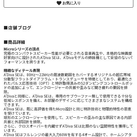
お気に入り
■店舗ブログ
■︎商品詳細
Microシリーズの頂点
究極のコンパクトスピーカー性能が必要とされる音楽再生や、本格的な映画愛
好家向けに設計されたA'Diva SEは、A'Divaモデルの姉妹機として妥協のないパ
フォーマンスを誇ります。
精緻なディテール表現
A'Diva SEは、80Hz〜22kHzの周波数範囲をカバーするオリジナルの超広帯域
分散型フラットダイアフラム・トランスデューサを特徴としており、最適化さ
れたパルス応答技術（OPT）と特許取得済みのS2ダンピングコントロールポッ
ドの追加によって、エンクロージャーの共振や歪みなど聞き疲れの要因を排
除。
A'Divaと同様に、A'Diva SEは、専用のサブウーファー無しで使用できる十分な
低域レスポンスを備え、お部屋のデザインに応じてさまざまなシステムを構成
できます。
A'Diva SEは、既に高評価を得たMicro設計と同じ特許技術と物理的特性の恩恵
を受けています。
球形のエンクロージャーを使用して、スピーカーの歪みの主な原因である内部
共振と外部回折を排除。
さらに、クロスオーバーを内蔵せずA'Diva SEは比類のない空間特性を獲得して
います。
A'Diva SEはフルレンジの最大入力60Wを有する4オーム設計で、ホームシアタ