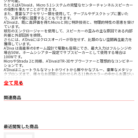
グが可能。
たとえばA'Divaは、Micro 5.1システムの完璧なセンターチャンネルスピーカー
の役割を果たすことができます。
また、豊富なアクセサリー類を使用して、テーブルやデスクトップに置いた
り、天井や壁に設置することもできます。
A'Divaは、既に高評価を得たMicroと同じ特許技術と、物理的特性の恩恵を受け
ています。
球形のエンクロージャーを使用して、スピーカーの歪みの主な原因である内部
共振と外部回折を排除。
さらには、A'Divaにはクロスオーバーが存在せず、比類のない空間再生能力を
獲得しています。
A'Diva は高能率の8オーム設計で駆動も容易にでき、最大入力はフルレンジの
場合50W、ホームシシアター設定でサブスピーカーとして使用する場合は
100Wです。
MicroやStrada 2と同様、A'DivaはTR-3Dサブウーファーと理想的なコンビネー
ションです。
A'Divaはニュートラルなマットホワイトから鮮やかなブルー、豪華なメタリッ
クブロンズまで、様々なお部屋に合わせられる11色のカラーの中からお選びい
ただけます。
全て見る
各A'Divaスピーカーには、音響を考慮しながらテーブルや棚に簡単に配置でき
るように設計された直置き用のシリコンゴム製リングが付属しています。
A'Divaの再設計された金属端子部は、ニッケル製ヘッドと金メッキのポストに
なり、標準サイズのバナナプラグで接続可能です。
関連商品
裸線の場合、直径4mmまでのスピーカーケーブルが使用できます
■主な仕様
〇 周波数帯域:
・ 壁付け時 76Hz ~ 20Khz
・ フロアスタンド取り付け時 95Hz ~ 20Khz
〇 能率: 88 dB/w
最近閲覧した商品
〇 公称インピーダンス: 8 Ohms
〇 最大入力: