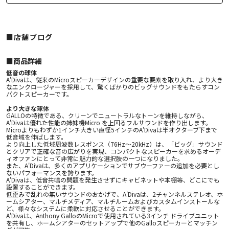
■店舗ブログ
■︎商品詳細
低音の球体
A'Divaは、従来のMicroスピーカーデザインの重要な要素を取り入れ、より大き
なエンクロージャーを採用して、驚くばかりのビッグサウンドをもたらすコン
パクトスピーカーです。
より大きな球体
GALLOの特徴である、クリーンでニュートラルなトーンを維持しながら、
A'Divaは優れた性能の姉妹機Micro を上回るフルサウンドを作り出します。
Microよりもわずか1インチ大きい直径5インチのA'Divaは半オクターブ下まで
低音域を伸ばします。
より向上した低域周波数レスポンス（76Hz〜20kHz）は、「ビッグ」サウンド
とクリアで正確な音の広がりを実現、コンパクトなスピーカーを求めるオーデ
ィオファンにとって非常に魅力的な選択肢の一つになりました。
また、A'Divaは、多くのアプリケーションでサブウーファーの追加を必要とし
ないパフォーマンスを誇ります。
A'Divaは、低音共鳴の問題を発生させずにキャビネットや本棚等、どこにでも
設置することができます。
低歪みで乱れの無いサウンドのおかげで、A'Divaは、2チャンネルステレオ、ホ
ームシアター、マルチメディア、マルチルームおよびカスタムインストールな
ど、様々なシステムに柔軟に対応させることができます。
A'Divaは、Anthony GalloのMicroで使用されている3インチ ドライブユニット
を共有し、ホームシアターのセットアップで他のGalloスピーカーとマッチン