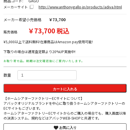
商品コード:
GAGO
http://www.anthonygallo.jp/products/adiva.html
メーカーサイト
メーカー希望小売価格
￥73,700
￥73,700 税込
販売価格
¥5,000以上で送料無料!在庫商品はAmazon pay使用可能!
下取りの場合は通常査定額より20%UP実施中!
お取り寄せ品。納期は注文確認後にご案内いたします。
数量
カートに入れる
【ホームシアターファクトリーECサイトについて】
アバックオリジナルブランドを中心に取り扱うホームシアターファクトリーの
ECサイトもございます。
ホームシアターファクトリーECサイトからのご購入の場合でも、購入画面以降
の決済システム、規約などはアバックWEB-SHOPと共通です。
お気に入り