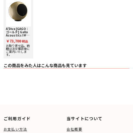
〇 フルレンジ 50 Watts
〇 80-120Hz低域カット時 100 Watts
〇 フロアスタンド取り付け時の高さ 94cm
〇 ドライバ: 3インチ フルレンジ
〇 クロスオーバー なし
〇 サイズ: 127mmφ
〇 重量: 1.6kg
A'Diva [GAGO：
〇 コーン素材: Micalポリプロピレン・コンパウンド
ゴールド] Gallo
〇 エンクロージャー素材: マイルドスチール/ステンレススチール
Acoustics [ギャ
〇 付属品: アイソレーションリング
ロアコースティッ
￥73,700
税込
クス] 単品スピー
カー 【受注発注】
お取り寄せ品。納
期は注文確認後に
ご案内いたしま
す。
この商品をみた人はこんな商品も見ています
ご利用ガイド
当サイトについて
お支払い方法
会社概要