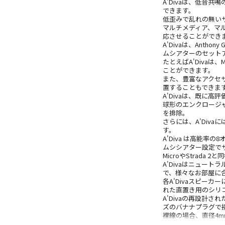
A'Divaは、低音
できます。
低歪みで乱れの無いサ
マルチメディア、マ
応させることができ
A'Divaは、Anth
ムシアターのセットア
たとえばA'Divaは
ことができます。
また、豊富なアクセ
置することもできま
A'Divaは、既に
球形のエンクロージ
を排除。
さらには、A'Div
す。
A'Diva は高能
ムシシアター設定でサ
MicroやStrada
A'Divaはニュー
で、様々なお部屋に
各A'Divaスピー
れた直置き用のシリ
A'Divaの再設計
ズのバナナプラグで
裸線の場合、直径4