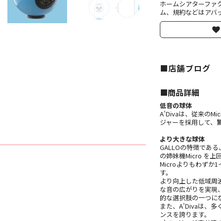
ホームシアターファ
ム、規約などはアバッ
■店舗ブログ
■︎商品詳細
低音の球体
A'Divaは、従来
ジャーを採用して、
より大きな球体
GALLOの特徴であ
の姉妹機Micro 
Microよりもわずか
す。
より向上した低域周波
な音の広がりを実現
的な選択肢の一つに
また、A'Divaは
ンスを誇ります。