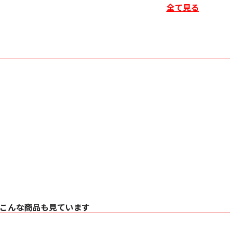
全て見る
■主な仕様
〇 周波数帯域:
・ 壁付け時 76Hz ~ 2
・ フロアスタンド取り付け
〇 能率: 88 dB/w
〇 公称インピーダンス:
〇 最大入力:
〇 フルレンジ 50 Wat
〇 80-120Hz低域カット
〇 フロアスタンド取り
〇 ドライバ: 3イン
〇 クロスオーバー 
〇 サイズ: 127mmφ
〇 重量: 1.6kg
〇 コーン素材: Mi
〇 エンクロージャー
〇 付属品: アイソ
こんな商品も見ています