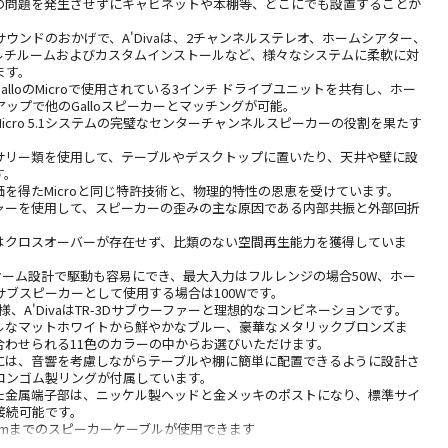
共鳴の問題を発生させずにキャビネットや本棚等、どこにでも設置することが
ウンドのおかげで、A'Divaは、2チャンネルステレオ、ホームシアター、
ルチルームおよびカスタムインストールなど、様々なシステムに柔軟に対
ます。
ony GalloのMicroで使用されている3インチ ドライブユニットを共有し、ホー
ップで他のGalloスピーカーとマッチングが可能。
、Micro 5.1システムの完璧なセンターチャンネルスピーカーの役割を果たす
サリー類を使用して、テーブルやデスクトップに置いたり、天井や壁に設
す。
高評価を得たMicroと同じ特許技術と、物理的特性の恩恵を受けています。
ャーを使用して、スピーカーの歪みの主な原因である内部共振と外部回折
aにはクロスオーバーが存在せず、比類のない空間再生能力を獲得していま
率の8オーム設計で駆動も容易にでき、最大入力はフルレンジの場合50W、ホー
ブスピーカーとして使用する場合は100Wです。
 2と同様、A'DivaはTR-3Dサブウーファーと理想的なコンビネーションです。
トラルなマットホワイトから鮮やかなブルー、豪華なメタリックブロンズま
合わせられる11色のカラーの中からお選びいただけます。
カーには、音響を考慮しながらテーブルや棚に簡単に配置できるように設計さ
コンゴム製リングが付属しています。
された金属端子部は、ニッケル製ヘッドと金メッキのポストになり、標準サイ
接続可能です。
mmまでのスピーカーケーブルが使用できます