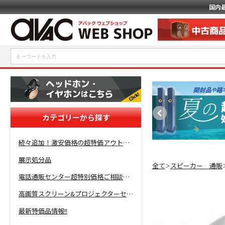
国内
カテゴリーから探す
続々追加！激安価格の超特価アウトレットセール開催！
展示処分品
全て
スピーカー 通販
＞
電話通販センター超特別価格ご相談コーナー！
高画質スクリーン&プロジェクターセット超特価！
最新特価品情報!!