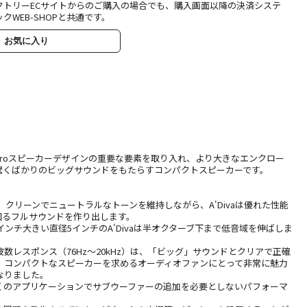
クトリーECサイトからのご購入の場合でも、購入画面以降の決済システ
クWEB-SHOPと共通です。
お気に入り
のMicroスピーカーデザインの重要な要素を取り入れ、より大きなエンクロー
驚くばかりのビッグサウンドをもたらすコンパクトスピーカーです。
る、クリーンでニュートラルなトーンを維持しながら、A'Divaは優れた性能
を上回るフルサウンドを作り出します。
1インチ大きい直径5インチのA'Divaは半オクターブ下まで低音域を伸ばしま
数レスポンス（76Hz〜20kHz）は、「ビッグ」サウンドとクリアで正確
、コンパクトなスピーカーを求めるオーディオファンにとって非常に魅力
なりました。
、多くのアプリケーションでサブウーファーの追加を必要としないパフォーマ