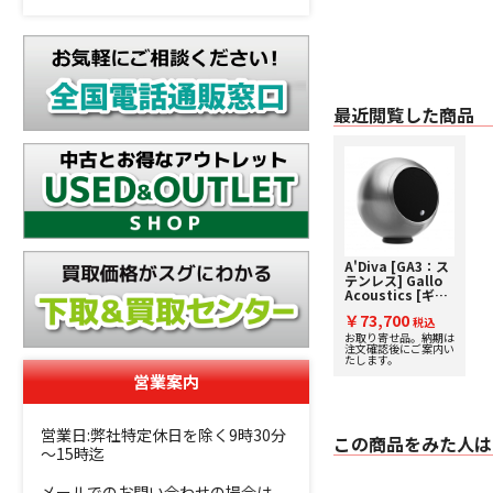
最近閲覧した商品
A'Diva [GA3：ス
テンレス] Gallo
Acoustics [ギャ
ロアコースティッ
￥73,700
クス] 単品スピー
税込
カー
お取り寄せ品。納期は
注文確認後にご案内い
たします。
営業案内
営業日:弊社特定休日を除く9時30分
この商品をみた人は
～15時迄
メールでのお問い合わせの場合は、