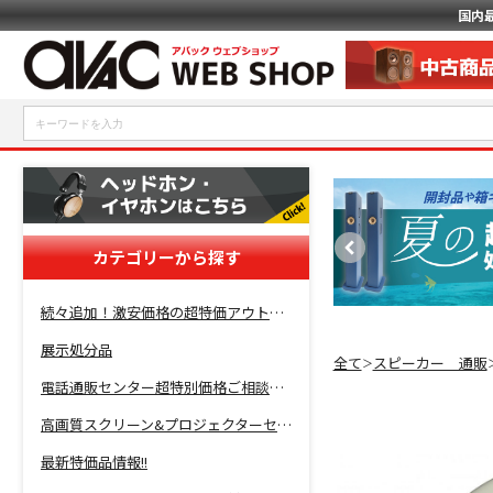
国内
カテゴリーから探す
続々追加！激安価格の超特価アウトレットセール開催！
展示処分品
全て
スピーカー 通販
＞
電話通販センター超特別価格ご相談コーナー！
高画質スクリーン&プロジェクターセット超特価！
最新特価品情報!!