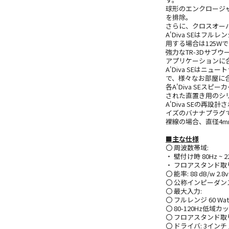
球形のエンクロージ
を排除。
さらに、クロスオーバ
A'Diva SEは
用する場合は125W
強力なTR-3Dサブ
アプリケーションに合
A'Diva SEは
で、様々なお部屋に
各A'Diva SE
された直置き用のシ
A'Diva SEの
イズのバナナプラグ
裸線の場合、直径4
■主な仕様
〇 周波数帯域:
・ 壁付け時 80Hz ~ 2
・ フロアスタンド取り付け
〇 能率: 88 dB/w 2.8v
〇 公称インピーダンス:
〇 最大入力:
〇 フルレンジ 60 Wat
〇 80-120Hz低域カット
〇 フロアスタンド取り
〇 ドライバ: 3イン