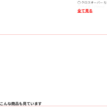
〇 クロスオーバー 
〇 サイズ: 127mmφ
全て見る
〇 重量: 963g
〇 コーン素材: ア
〇 エンクロージャー
〇 付属品: アイソ
こんな商品も見ています