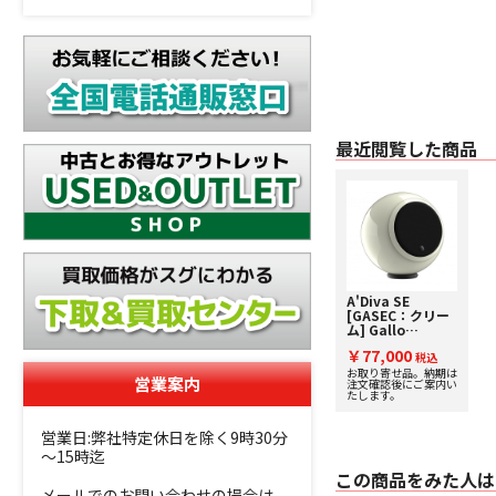
最近閲覧した商品
A'Diva SE
[GASEC：クリー
ム] Gallo
Acoustics [ギャ
￥77,000
ロアコースティッ
税込
クス] 単品スピー
お取り寄せ品。納期は
営業案内
注文確認後にご案内い
カー 【受注発注】
たします。
営業日:弊社特定休日を除く9時30分
～15時迄
この商品をみた人は
メールでのお問い合わせの場合は、