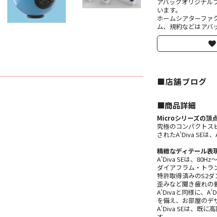
アバックオリジナル
います。
ホームシアターファ
ム、規約などはアバッ
■店舗ブログ
■︎商品詳細
Microシリーズの頂
究極のコンパクトス
されたA'Diva S
精緻なディテール表
A'Diva SEは、
ダイアフラム・トラ
特許取得済みのS2
歪みなど聞き疲れの
A'Divaと同様に、
を備え、お部屋のデ
A'Diva SEは、
す。