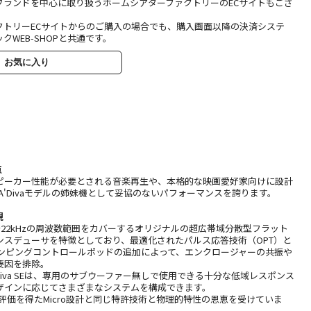
ブランドを中心に取り扱うホームシアターファクトリーのECサイトもござ
クトリーECサイトからのご購入の場合でも、購入画面以降の決済システ
クWEB-SHOPと共通です。
お気に入り
点
ピーカー性能が必要とされる音楽再生や、本格的な映画愛好家向けに設計
Eは、A'Divaモデルの姉妹機として妥協のないパフォーマンスを誇ります。
現
80Hz〜22kHzの周波数範囲をカバーするオリジナルの超広帯域分散型フラット
ンスデューサを特徴としており、最適化されたパルス応答技術（OPT）と
ダンピングコントロールポッドの追加によって、エンクロージャーの共振や
要因を排除。
A'Diva SEは、専用のサブウーファー無しで使用できる十分な低域レスポンス
ザインに応じてさまざまなシステムを構成できます。
既に高評価を得たMicro設計と同じ特許技術と物理的特性の恩恵を受けていま