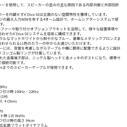
ャーを使用して、スピーカーの歪みの主な原因である内部共振と外部回折
ーを内蔵せずA'Diva SEは比類のない空間特性を獲得しています。
フルレンジの最大入力60Wを有する4オーム設計で、ホームシアターシステムで使
です。
ウーファーや取り付けオプションブラキットを活用して、様々な設置環境や
わせたA'Diva SEシステムを容易に構成できます。
ニュートラルなマットホワイトから鮮やかなブルー、豪華なメタリックブロンズま
合わせられる11色のカラーの中からお選びいただけます。
スピーカーには、音響を考慮しながらテーブルや棚に簡単に配置できるように設計
リコンゴム製リングが付属しています。
再設計された金属端子部は、ニッケル製ヘッドと金メッキのポストになり、標準サ
で接続可能です。
mmまでのスピーカーケーブルが使用できます。
2Khz
時 100Hz ~ 22Khz
 (1M)
 4 Ohms
ts
時 125 Watts
付け時の高さ 94cm
チ 広拡散フラットダイヤフラム