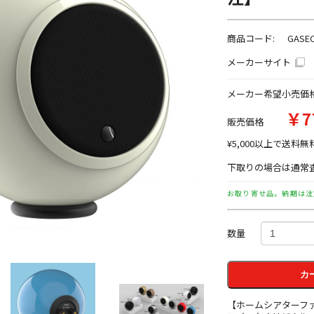
商品コード:
GASE
メーカーサイト
メーカー希望小売価
￥7
販売価格
¥5,000以上で送料無
下取りの場合は通常査
お取り寄せ品。納期は注
数量
カ
【ホームシアターフ