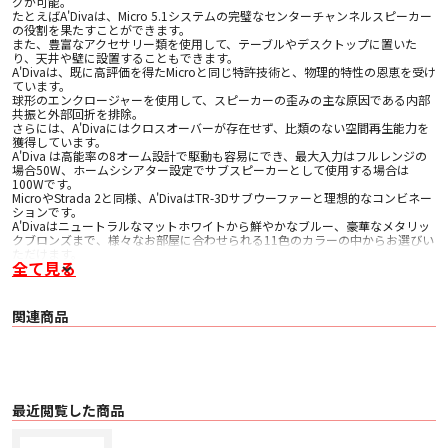
グが可能。
たとえばA'Divaは、Micro 5.1システムの完璧なセンターチャンネルスピーカー
の役割を果たすことができます。
また、豊富なアクセサリー類を使用して、テーブルやデスクトップに置いた
り、天井や壁に設置することもできます。
A'Divaは、既に高評価を得たMicroと同じ特許技術と、物理的特性の恩恵を受け
ています。
球形のエンクロージャーを使用して、スピーカーの歪みの主な原因である内部
共振と外部回折を排除。
さらには、A'Divaにはクロスオーバーが存在せず、比類のない空間再生能力を
獲得しています。
A'Diva は高能率の8オーム設計で駆動も容易にでき、最大入力はフルレンジの
場合50W、ホームシシアター設定でサブスピーカーとして使用する場合は
100Wです。
MicroやStrada 2と同様、A'DivaはTR-3Dサブウーファーと理想的なコンビネー
ションです。
A'Divaはニュートラルなマットホワイトから鮮やかなブルー、豪華なメタリッ
クブロンズまで、様々なお部屋に合わせられる11色のカラーの中からお選びい
ただけます。
全て見る
各A'Divaスピーカーには、音響を考慮しながらテーブルや棚に簡単に配置でき
るように設計された直置き用のシリコンゴム製リングが付属しています。
A'Divaの再設計された金属端子部は、ニッケル製ヘッドと金メッキのポストに
なり、標準サイズのバナナプラグで接続可能です。
関連商品
裸線の場合、直径4mmまでのスピーカーケーブルが使用できます
■主な仕様
〇 周波数帯域:
・ 壁付け時 76Hz ~ 20Khz
・ フロアスタンド取り付け時 95Hz ~ 20Khz
〇 能率: 88 dB/w
最近閲覧した商品
〇 公称インピーダンス: 8 Ohms
〇 最大入力: