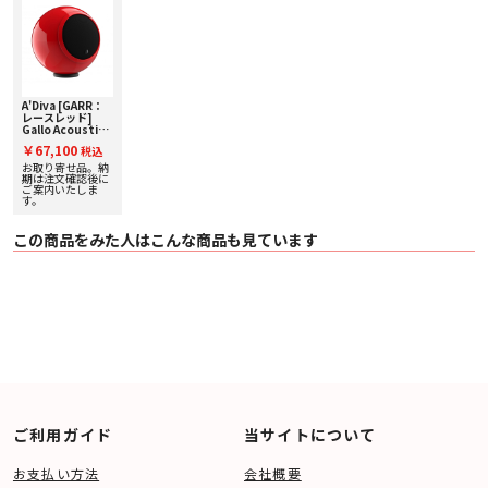
〇 フルレンジ 50 Watts
〇 80-120Hz低域カット時 100 Watts
〇 フロアスタンド取り付け時の高さ 94cm
〇 ドライバ: 3インチ フルレンジ
〇 クロスオーバー なし
〇 サイズ: 127mmφ
〇 重量: 1.6kg
A'Diva [GARR：
〇 コーン素材: Micalポリプロピレン・コンパウンド
レースレッド]
〇 エンクロージャー素材: マイルドスチール/ステンレススチール
Gallo Acoustics
〇 付属品: アイソレーションリング
[ギャロアコーステ
￥67,100
税込
ィックス] 単品ス
ピーカー 【受注発
お取り寄せ品。納
注】
期は注文確認後に
ご案内いたしま
す。
この商品をみた人はこんな商品も見ています
ご利用ガイド
当サイトについて
お支払い方法
会社概要