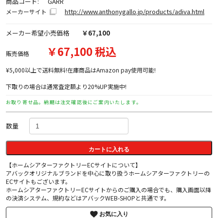
商品コード:
GARR
http://www.anthonygallo.jp/products/adiva.html
メーカーサイト
メーカー希望小売価格
￥67,100
￥67,100 税込
販売価格
¥5,000以上で送料無料!在庫商品はAmazon pay使用可能!
下取りの場合は通常査定額より20%UP実施中!
お取り寄せ品。納期は注文確認後にご案内いたします。
数量
カートに入れる
【ホームシアターファクトリーECサイトについて】
アバックオリジナルブランドを中心に取り扱うホームシアターファクトリーの
ECサイトもございます。
ホームシアターファクトリーECサイトからのご購入の場合でも、購入画面以降
の決済システム、規約などはアバックWEB-SHOPと共通です。
お気に入り