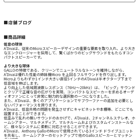
■店舗ブログ
■︎商品詳細
低音の球体
A'Divaは、従来のMicroスピーカーデザインの重要な要素を取り入れ、より大き
なエンクロージャーを採用して、驚くばかりのビッグサウンドをもたらすコン
パクトスピーカーです。
より大きな球体
GALLOの特徴である、クリーンでニュートラルなトーンを維持しながら、
A'Divaは優れた性能の姉妹機Micro を上回るフルサウンドを作り出します。
Microよりもわずか1インチ大きい直径5インチのA'Divaは半オクターブ下まで
低音域を伸ばします。
より向上した低域周波数レスポンス（76Hz〜20kHz）は、「ビッグ」サウンド
とクリアで正確な音の広がりを実現、コンパクトなスピーカーを求めるオーデ
ィオファンにとって非常に魅力的な選択肢の一つになりました。
また、A'Divaは、多くのアプリケーションでサブウーファーの追加を必要とし
ないパフォーマンスを誇ります。
A'Divaは、低音共鳴の問題を発生させずにキャビネットや本棚等、どこにでも
設置することができます。
低歪みで乱れの無いサウンドのおかげで、A'Divaは、2チャンネルステレオ、ホ
ームシアター、マルチメディア、マルチルームおよびカスタムインストールな
ど、様々なシステムに柔軟に対応させることができます。
A'Divaは、Anthony GalloのMicroで使用されている3インチ ドライブユニット
を共有し、ホームシアターのセットアップで他のGalloスピーカーとマッチン