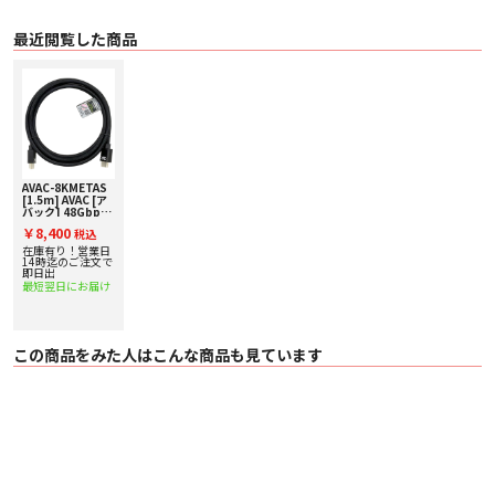
最近閲覧した商品
AVAC-8KMETAS
[1.5m] AVAC [ア
バック] 48Gbps
対応HDMIケーブ
￥8,400
税込
ル
在庫有り！営業日
14時迄のご注文で
即日出
最短翌日にお届け
この商品をみた人はこんな商品も見ています