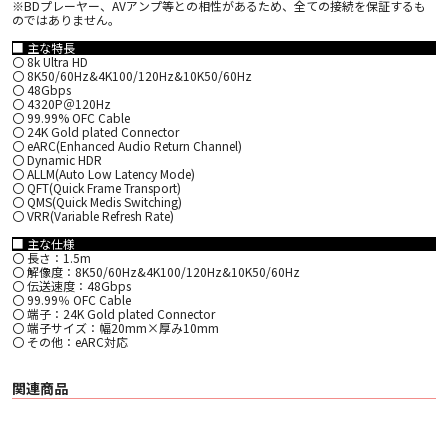
※BDプレーヤー、AVアンプ等との相性があるため、全ての接続を保証するも
のではありません。
■ 主な特長
〇 8k Ultra HD
〇 8K50/60Hz&4K100/120Hz&10K50/60Hz
〇 48Gbps
〇 4320P＠120Hz
〇 99.99% OFC Cable
〇 24K Gold plated Connector
〇 eARC(Enhanced Audio Return Channel)
〇 Dynamic HDR
〇 ALLM(Auto Low Latency Mode)
〇 QFT(Quick Frame Transport)
〇 QMS(Quick Medis Switching)
〇 VRR(Variable Refresh Rate)
■ 主な仕様
〇 長さ：1.5m
〇 解像度：8K50/60Hz&4K100/120Hz&10K50/60Hz
〇 伝送速度：48Gbps
〇 99.99％ OFC Cable
〇 端子：24K Gold plated Connector
〇 端子サイズ：幅20mm×厚み10mm
〇 その他：eARC対応
関連商品