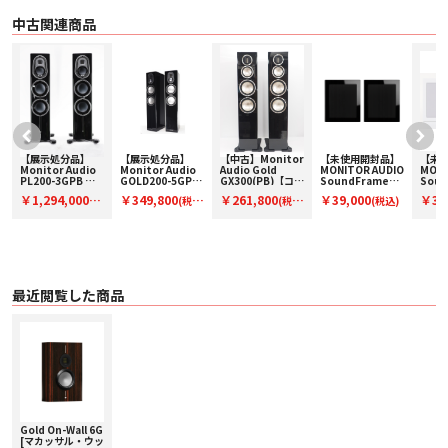
中古関連商品
【展示処分品】
【展示処分品】
【中古】Monitor
【未使用開封品】
【未
Monitor Audio
Monitor Audio
Audio Gold
MONITOR AUDIO
MONI
PL200-3GPB ペ
GOLD200-5GPB
GX300(PB)【コー
SoundFrame3
Soun
ー
ア【コードF-
【コード F-
ド01-14558】フ
ブラック(ペア販
ホワイ
￥1,294,000
￥349,800
￥261,800
￥39,000
￥39
(税
(税
(税
(税込)
PL200-3GPB】メ
GOLD200-
ロア型スピーカー
売)【コード91-
【コー
ーカー保証付き
5GPB】モニター
(ペア)
100101】壁掛オ
100
込)
込)
込)
オーディオのスピ
ンウォールスピー
ンウ
ーカー
カー
カー
最近閲覧した商品
Gold On-Wall 6G
[マカッサル・ウッ