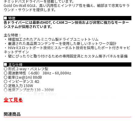
チミッドバスドライバーを搭載しています。
Gold On-Wall 6Gは、高い汎用性とインテリア性を備え、細部まで忠実なサラ
ウンド・サウンドを提供します。
■ 特徴
各ドライバーには最新のHDT, C-CAMコーン技術および非常に強力なモーター
システムが採用されています。
主な特徴：
・ 精密加工されたアルミニウム製ドライブユニットトリム
・ 厳選された高品質コンデンサーを使用した新しいネットワーク設計
・ HiVe IIスロットポート技術とスルーボルト技術を採用したポート付きキャビ
ネットデザイン
・ 壁にぴったりと取り付けるための専用固定具とカスタム端子パネルを装備
■ 主な仕様
〇 形式 2-way・バスレフ型
〇 周波数特性（-6dB） 38Hz – 60,000Hz
〇 能率(1w@1m) 88dB
〇 インピーダンス 4Ω
〇 定格入力 150W
〇 推奨アンプ出力 130 – 300W
〇 クロスオーバー周波数 2.5kHz
〇 ユニット 1 x MPD III tweeter, 1 x 152mm HDT C-CAM Bass Mid drivers
全て見る
〇 サイズ H465 × W300 × D124.2(突起部含む) mm
〇 重量 9 Kg/台
〇 仕上げ High-Gloss Black(HGBK), Satin White(SW)
関連商品
〇 備考 バイワイヤ対応スピーカーターミナル
※HPの写真は実物とは多少異なる場合がありますので、お求めの際は店頭でお
確かめください。
※外観、仕様、価格などは予告なく変更する場合がございます。