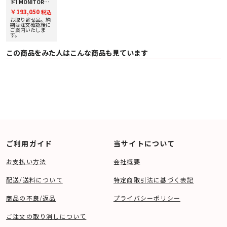
ド] MONITOR
AUDIO [モニター
￥193,050
税込
オーディオ] オン
ウォールスピーカ
お取り寄せ品。納
ー [1台] 下取り査
期は注文確認後に
定額20%アップ実
ご案内いたしま
す。
施中！
この商品をみた人はこんな商品も見ています
ご利用ガイド
当サイトについて
お支払い方法
会社概要
配送/送料について
特定商取引法に基づく表記
商品の不良/返品
プライバシーポリシー
ご注文の取り消しについて