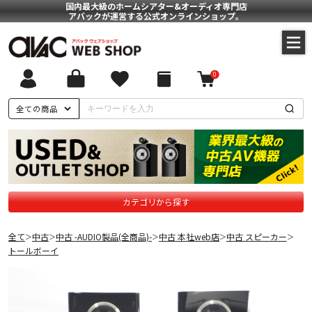
国内最大級のホームシアター&オーディオ専門店
アバックが運営する公式オンラインショップ。
0
全ての商品
カテゴリから探す
全て
中古
中古 -AUDIO製品(全商品)-
中古 本社web店
中古 スピーカー
＞
＞
＞
＞
＞
トールボーイ