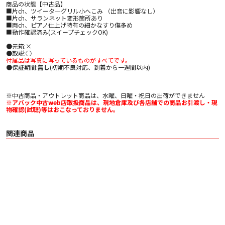
商品の状態【中古品】
■片ch、ツイータ―グリル小へこみ （出音に影響なし）
■片ch、サランネット変形箇所あり
■両ch、ピアノ仕上げ特有の細かなすり傷多め
■動作確認済み(スイープチェックOK)
●元箱:×
●取説:○
付属品は写真に写っているものがすべてです。
●保証期間:
無し
(初期不良対応、到着から一週間以内)
※中古商品・アウトレット商品は、水曜、日曜・祝日の出荷ができません
※アバック中古web店取扱商品は、現地倉庫及び各店舗での商品お引渡し・現
物確認(試聴)等はおこなっておりません。
関連商品