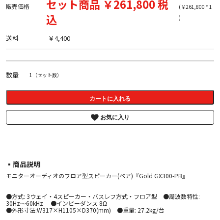
セット商品 ￥261,800 税
販売価格
(￥261,800 * 1
込
)
送料
￥4,400
数量
1（セット数）
カートに入れる
お気に入り
▪︎商品説明
モニターオーディオのフロア型スピーカー(ペア)『Gold GX300-PB』
●方式: 3ウェイ・4スピーカー・バスレフ方式・フロア型 ●周波数特性:
30Hz～60kHz ●インピーダンス 8Ω
●外形寸法:W317×H1105×D370(mm) ●重量: 27.2kg/台