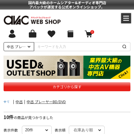
国内最大級のホームシアター&オーディオ専門店
アバックが運営する公式オンラインショップ。
0
ついて
中古 プレーヤーBD/DVD
に基づく表記
ポリシー
カテゴリから探す
|
中古
|
中古 プレーヤーBD/DVD
全て
10件
の商品が見つかりました
表示件数
表示順