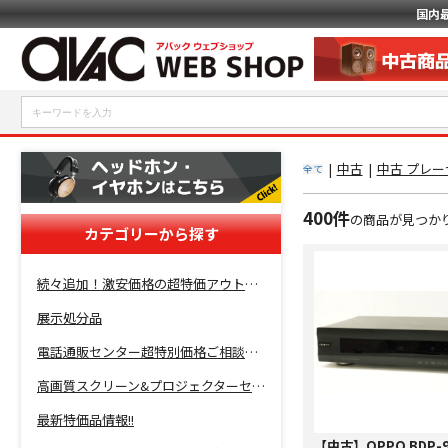
国内
|
中古
|
中古 プレーヤ
全て
400件
の商品が見つか
カテゴリーから探す
続々追加！激安価格の超特価アウトレットセール開催！
展示処分品
電話通販センター超特別価格ご相談コーナー！
高画質スクリーン&プロジェクターセット超特価！
最新特価品情報!!
【中古】OPPO BDP-