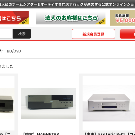
最大級のホームシアター&オーディオ専門店
アバックが運営する公式オンラインショ
新規会員登録
ーBD/DVD
りました
95【コ
【中古】MAGNETAR
【中古】Esoteric P-05【コ