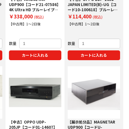
ラ
UDP900【コード21-07586】
JAPAN LIMITED(B)-UG【コ
4K Ultra HD ブルーレイプレ
ード10-100618】ブルーレイ
ーヤー
ディスクプレーヤー
￥338,000
￥114,400
(税込)
(税込)
【中古用】1～2日後
【中古用】1～2日後
数量
数量
カートに入れる
カートに入れる
【中古】OPPO UDP-
【展示処分品】MAGNETAR
205JP【コード01-14607】
UDP900【コードU-