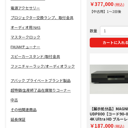
レイプレーヤー
￥377,000
(税込)
電源アクセサリー
【中古用】1～2日後
プロジェクター交換ランプ、取付金具
オーディオ用 NAS
数量
マスタークロック
カートに入れ
FM/AMチューナー
スピーカースタンド/取付金具
ファニチャーラック/オーディオラック
アバック プライベートブランド製品
超特価!生産終了品在庫限りコーナー
中古
【展示処分品】MAGNE
その他関連商品
UDP800【コード90-0
4K Ultra HD ブル
延長保証
ーヤー
￥187,000
(税込)