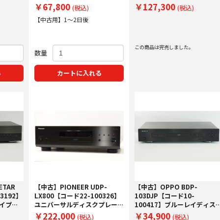
ー
￥67,800
￥127,300
(税込)
(税込)
【中古用】1～2日後
この商品は完売しました。
数量
る
カートに入れる
TAR
【中古】PIONEER UDP-
【中古】OPPO BDP-
3192】
LX800【コード22-100326】
103DJP【コード10-
ーレイプレ
ユニバーサルディスクプレーヤ
100417】ブルーレイディス
ー
プレーヤー
￥222,000
￥34,900
(税込)
(税込)