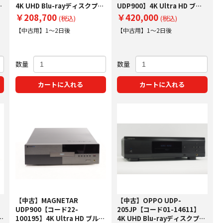
ス
4K UHD Blu-rayディスクプレ
UDP900】4K Ultra HD ブル
ーヤー
ーレイプレーヤー
￥208,700
￥420,000
(税込)
(税込)
【中古用】1～2日後
【中古用】1～2日後
数量
数量
カートに入れる
カートに入れる
【中古】MAGNETAR
【中古】OPPO UDP-
】
UDP900【コード22-
205JP【コード01-14611】
ヤ
100195】4K Ultra HD ブルー
4K UHD Blu-rayディスクプレ