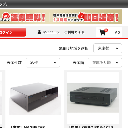
ップ。
0
マイページ
ご利用ガイド
￥0
ログイン
お届け地域を選択
表示件数
表示順
ー
【中古】MAGNETAR
【中古】OPPO BDP-105D