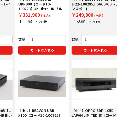
ルーレイ
UDP900【コード10-
ド22-100285】SACD/CDト
100773】4K Ultra HD ブルー
ンスポート
レイプレーヤー
￥331,900
￥249,800
(税込)
(税込)
【中古用】1～2日後
【中古用】1～2日後
数量
数量
る
カートに入れる
カートに入れる
205【コ
【中古】REAVON UBR-
【中古】OPPO BDP-105D
D Blu-
X100【コード10-100765】
JAPAN LIMITED(B)【コード