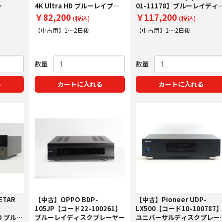
ー
4K Ultra HD ブルーレイプレ
01-11178】ブルーレイディ
ーヤー
クプレーヤー
￥82,200
￥117,200
(税込)
(税込)
【中古用】1～2日後
【中古用】1～2日後
数量
数量
る
カートに入れる
カートに入れる
TAR
【中古】OPPO BDP-
【中古】Pioneer UDP-
105JP【コード22-100261】
LX500【コード10-100787
HD ブルー
ブルーレイディスクプレーヤー
ユニバーサルディスクプレー