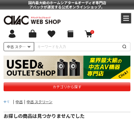
国内最大級のホームシアター&オーディオ専門店
アバックが運営する公式オンラインショップ。
0
ついて
中古 スクリーン
に基づく表記
ポリシー
カテゴリから探す
|
中古
|
中古 スクリーン
全て
お探しの商品は見つかりませんでした