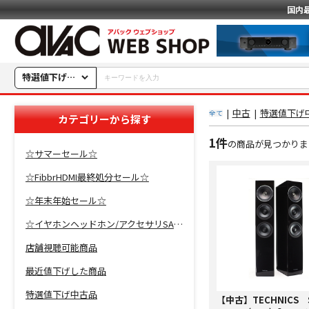
国内
特選値下げ中古品
|
中古
|
特選値下げ
全て
カテゴリーから探す
1件
の商品が見つかりま
☆サマーセール☆
☆FibbrHDMI最終処分セール☆
☆年末年始セール☆
☆イヤホンヘッドホン/アクセサリSALE☆
店舗視聴可能商品
最近値下げした商品
特選値下げ中古品
【中古】TECHNICS 