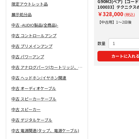
G90M2(ペア)【コード
限定アウトレット品
100033】テクニクス
カー
￥328,000
展示処分品
(税込)
【中古用】1～2日後
中古 -AUDIO製品(全商品)-
中古 コントロールアンプ
数量
中古 プリメインアンプ
カートに入れ
中古 パワーアンプ
中古 アナログパーツ(カートリッジ、シェル等)
中古 ヘッドホン/イヤホン関連
中古 オーディオケーブル
中古 スピーカーケーブル
中古 スピーカー
中古 デジタルケーブル
中古 電源関連(タップ、電源ケーブル)