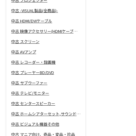
中古 プロジェクター
中古 -VISUAL製品(全商品)-
中古 HDMI/DVIケーブル
中古 映像アクセサリー(HDMIケーブル等)
中古 スクリーン
中古 AVアンプ
中古 レコーダー・録画機
中古 プレーヤーBD/DVD
中古 サブウーファー
中古 テレビ/モニター
中古 センタースピーカー
中古 ホームシアターセット,サウンドバー
中古 ビジュアル機器その他
中古 マニア向け、奇品・変品・珍品