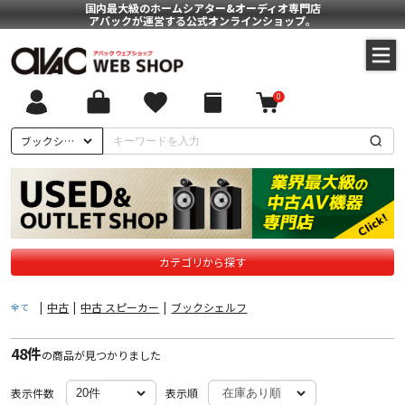
国内最大級のホームシアター&オーディオ専門店
アバックが運営する公式オンラインショップ。
0
ついて
ブックシェルフ
に基づく表記
ポリシー
カテゴリから探す
|
中古
|
中古 スピーカー
|
ブックシェルフ
全て
48件
の商品が見つかりました
表示件数
表示順