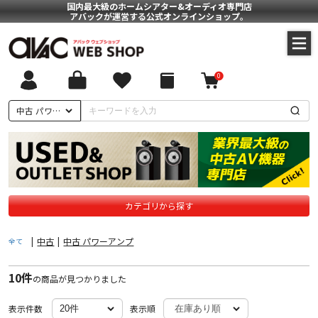
国内最大級のホームシアター&オーディオ専門店
アバックが運営する公式オンラインショップ。
0
ついて
中古 パワーアンプ
に基づく表記
ポリシー
カテゴリから探す
|
中古
|
中古 パワーアンプ
全て
10件
の商品が見つかりました
表示件数
表示順