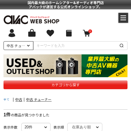
国内最大級のホームシアター&オーディオ専門店
アバックが運営する公式オンラインショップ。
0
ついて
中古 チューナー
に基づく表記
ポリシー
カテゴリから探す
|
中古
|
中古 チューナー
全て
1件
の商品が見つかりました
表示件数
表示順