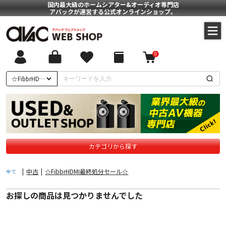
国内最大級のホームシアター&オーディオ専門店
アバックが運営する公式オンラインショップ。
0
ついて
☆FibbrHDMI最終処分セール☆
に基づく表記
ポリシー
カテゴリから探す
|
中古
|
☆FibbrHDMI最終処分セール☆
全て
お探しの商品は見つかりませんでした