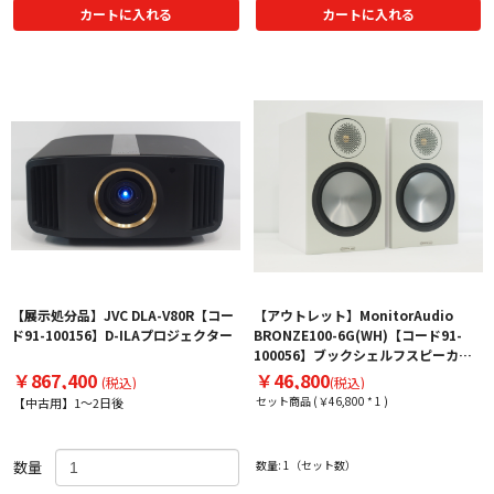
カートに入れる
カートに入れる
【展示処分品】JVC DLA-V80R【コー
【アウトレット】MonitorAudio
ド91-100156】D-ILAプロジェクター
BRONZE100-6G(WH)【コード91-
100056】ブックシェルフスピーカー
（ペア）
￥867,400
￥46,800
(税込)
(税込)
セット商品 (￥46,800 * 1 )
【中古用】1～2日後
数量
数量: 1（セット数）