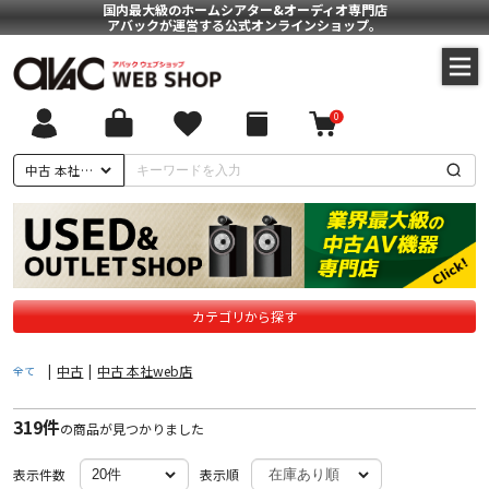
国内最大級のホームシアター&オーディオ専門店
アバックが運営する公式オンラインショップ。
0
ついて
中古 本社web店
に基づく表記
ポリシー
カテゴリから探す
|
中古
|
中古 本社web店
全て
319件
の商品が見つかりました
表示件数
表示順