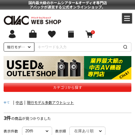
国内最大級のホームシアター&オーディオ専門店
アバックが運営する公式オンラインショップ。
0
ついて
現行モデル多数アウトレット
に基づく表記
ポリシー
カテゴリから探す
|
中古
|
現行モデル多数アウトレット
全て
3件
の商品が見つかりました
表示件数
表示順