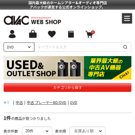
国内最大級のホームシアター&オーディオ専門店
アバックが運営する公式オンラインショップ。
0
ついて
DVD
に基づく表記
ポリシー
カテゴリから探す
|
中古
|
中古 プレーヤーBD/DVD
|
DVD
全て
1件
の商品が見つかりました
表示件数
表示順