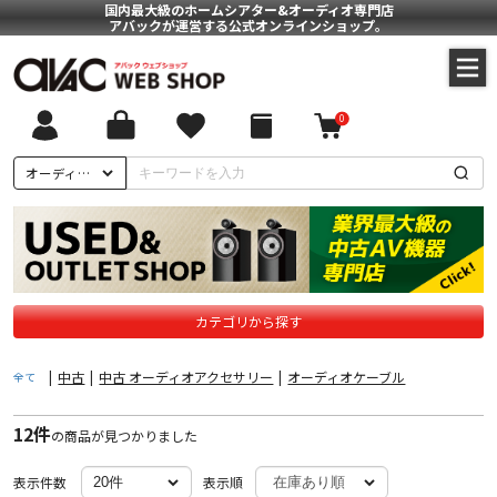
国内最大級のホームシアター&オーディオ専門店
アバックが運営する公式オンラインショップ。
0
ついて
オーディオケーブル
に基づく表記
ポリシー
カテゴリから探す
|
中古
|
中古 オーディオアクセサリー
|
オーディオケーブル
全て
12件
の商品が見つかりました
表示件数
表示順