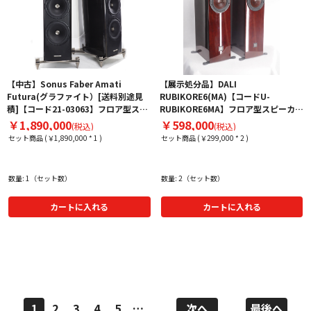
【中古】Sonus Faber Amati
【展示処分品】DALI
Futura(グラファイト）[送料別途見
RUBIKORE6(MA)【コードU-
積]【コード21-03063】フロア型スピ
RUBIKORE6MA】フロア型スピーカー
ーカー(ペア)
（ペア）
￥1,890,000
￥598,000
(税込)
(税込)
セット商品 (￥1,890,000 * 1 )
セット商品 (￥299,000 * 2 )
数量: 1（セット数）
数量: 2（セット数）
カートに入れる
カートに入れる
1
2
3
4
5
…
次へ
最後へ