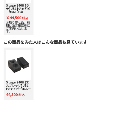
・ 取扱説明書
Stage 240H [ラ
テ] JBL [ジェイビ
ーエル] イネーブ
ルド･ハイトスピ
￥44,500
税込
ーカー [ペア] 下取
り査定額20%アッ
お取り寄せ品。納
プ実施中！
期は注文確認後に
ご案内いたしま
す。
この商品をみた人はこんな商品も見ています
Stage 240H [エ
スプレッソ] JBL
[ジェイビーエル]
イネーブルド･ハ
44,500
税込
イトスピーカー
[ペア] 下取り査定
額20%アップ実施
中！