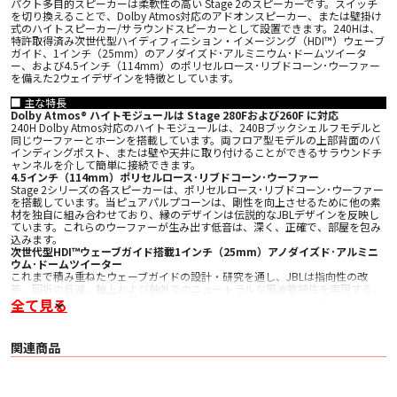
パクト多目的スピーカーは柔軟性の高い Stage 2のスピーカーです。スイッチ
を切り換えることで、Dolby Atmos対応のアドオンスピーカー、または壁掛け
式のハイトスピーカー/サラウンドスピーカーとして設置できます。240Hは、
特許取得済み次世代型ハイディフィニション・イメージング（HDI™）ウェーブ
ガイド、1インチ（25mm）のアノダイズド･アルミニウム･ドームツイータ
ー、および4.5インチ（114mm）のポリセルロース･リブドコーン･ウーファー
を備えた2ウェイデザインを特徴としています。
■ 主な特長
Dolby Atmos® ハイトモジュールは Stage 280Fおよび260F に対応
240H Dolby Atmos対応のハイトモジュールは、240Bブックシェルフモデルと
同じウーファーとホーンを搭載しています。両フロア型モデルの上部背面のバ
インディングポスト、または壁や天井に取り付けることができるサラウンドチ
ャンネルを介して簡単に接続できます。
4.5インチ（114mm）ポリセルロース･リブドコーン･ウーファー
Stage 2シリーズの各スピーカーは、ポリセルロース･リブドコーン･ウーファー
を搭載しています。当ピュアパルプコーンは、剛性を向上させるために他の素
材を独自に組み合わせており、縁のデザインは伝説的なJBLデザインを反映し
ています。これらのウーファーが生み出す低音は、深く、正確で、部屋を包み
込みます。
次世代型HDI™ウェーブガイド搭載1インチ（25mm）アノダイズド･アルミニ
ウム･ドームツイーター
これまで積み重ねたウェーブガイドの設計・研究を通し、JBLは指向性の改
善、回折の低減、軸上および軸外でのニュートラルな周波数特性を実現する、
複雑かつ特徴的な形状を開発しました。Stage 2のHDIホーンは、アノダイズド･
全て見る
アルミニウム･ドームツイーターと組み合わせることで、効率性とダイナミク
スを高めます。
Dolby Atmos®とサラウンドモード間の切り替え可能
関連商品
Atmosバイパススイッチを使用し、高さチャンネルとして設定します。
5ウェイ・スピーカー端子
頑丈な5ウェイ・スピーカー端子により、リスナーは高品質な接続を選択でき
ます。