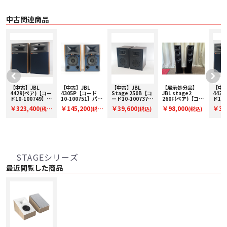
マグネット付きグリル
Stage 2では、磁気的に取り付けられたグリル、独自のトリムリング、フローテ
ィングフロントバッフルデザインなど、ライン全体にプレミアムなディテール
中古関連商品
を極めています。同価格帯のスピーカーにはあまり見られない高級さです。
滑り止めパッド
240Hには、スピーカーを所定の位置にしっかりと固定し、振動を最小限に抑
えるための滑り止めパッドが含まれております。
壁面および1/4-20インサート取り付けオプション
240Hは、壁への取り付けがを簡単にするためのキーホールスロットと、アフ
ターマーケットマウントシステムで使用できる業界標準の1/4-20ネジ穴を備え
ています。
■ 主な仕様
【中古】JBL
【中古】JBL
【中古】JBL
【展示処分品】
【中古
4429(ペア)【コー
4305P【コード
Stage 250B【コ
JBL stage2
442
〇 製品名 JBL STAGE 240H BLK
ー
ド10-100749】ブ
10-100751】パワ
ード10-100737】
260F(ペア)【コー
ド10-
〇 タイプ DOLBY イネーブルド・ハイトスピーカー
ックシェルフスピ
ードスタジオモニ
ブックシェルフス
ド94-00270】フ
ック
￥323,400
￥145,200
￥39,600
￥98,000
￥32
〇 カラー ラテ
(税
(税
(税込)
(税込)
ーカー(ペア)
タースピーカー(ペ
ピーカー(ペア)
ロア型スピーカー
ーカー
〇 スピーカー構成
ア)
(ペア)
込)
込)
込)
・ 2 ウェイ
・ 114mm 径ポリセルロース･リブドコーン・ウーファー
・ HDI （High Definition Imaging）ホーン付 25mm 径アノダイズ処理アルミニ
ウム・ドーム・ツイーター
〇 出力音圧レベル 87dB (2.83V/1m)
STAGEシリーズ
〇 公称インピーダンス 6Ω
〇 周波数特性 85Hz - 25kHz (±6dB)
最近閲覧した商品
〇 クロスオーバー周波数 1.6kHz
〇 推奨アンプ出力 20 - 150W
〇 寸法（幅×高×奥） 180mm x 185mm x 270mm (グリル、スリップパッ
ドを含む)
〇 重量 3.5kg(グリル含む)
〇 付属品
・ グリル
・ 防振パッド