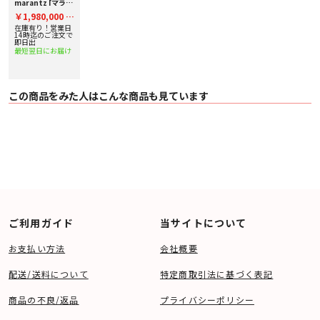
〇 PHONO 最大許容入力（1 kHz）
marantz [マラン
ツ] リファレン
・ MC： 8 mV
￥1,980,000
税
ス・ストリーミン
・ MM： 80 mV
グ・プリアンプ 下
在庫有り！営業日
込
〇 RIAA 偏差（20 Hz – 20 kHz） ： ± 0.5 dB
取り査定額20%ア
14時迄のご注文で
ップ実施中！
即日出
〇 トーンコントロール： Bass（50 Hz）：± 10 dB / Treble（15 kHz）：±
最短翌日にお届け
10 dB
オーディオ特性（PCM サンプリング周波数： 192 kHz）
〇 出力電圧： 2.0 V（アンバランス） / 4.0V（バランス）
〇 再生周波数範囲： 2 Hz – 96 kHz
〇 再生周波数特性： 2 Hz - 50 kHz（-3 dB）
この商品をみた人はこんな商品も見ています
〇 SN 比： 113 dB（可聴帯域）
〇 ダイナミックレンジ： 112 dB（可聴帯域）
オーディオ特性（DSD）
〇 出力電圧： 2.0 V（アンバランス） / 4.0V（バランス）
〇 再生周波数範囲： 2 Hz - 100 kHz
〇 再生周波数特性： 2 Hz - 50 kHz（-3 dB）
〇 SN 比： 116 dB（可聴帯域）
〇 ダイナミックレンジ： 112 dB（可聴帯域）
入出力端子
〇 音声入力端子： バランス × 1、アンバランス × 1、 PHONO（MM / MC）
× 1、 HDMI（ARC） × 1、同軸デジタル × 1、光デジタル × 2、 USB-A ×
1、 USB-B × 1
ご利用ガイド
当サイトについて
〇 音声出力端子： バランス × 1、 アンバランス × 1、 バランスプリアウト
× 1、アンバランスプリアウト × 1、サブウーファープリアウト × 1、 同軸デ
ジタル × 1、光デジタル × 1、ヘッドフォン × 1
お支払い方法
会社概要
〇 その他入出力端子： ネットワーク × 1、 Bluetooth / Wi-Fi アンテナ入力 ×
2、 フラッシャー入力 ×1、 RS-232C × 1、マランツリモートバス（RC-5）入
出力 × 1
配送/送料について
特定商取引法に基づく表記
総合
〇 電源： AC 100V、 50 / 60 Hz
商品の不良/返品
プライバシーポリシー
〇 消費電力： 55 W
〇 待機電力： 0.3 W 以下