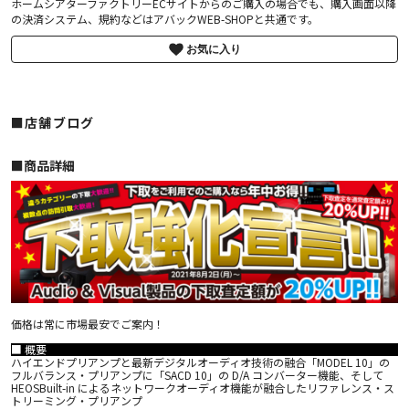
ホームシアターファクトリーECサイトからのご購入の場合でも、購入画面以降
の決済システム、規約などはアバックWEB-SHOPと共通です。
お気に入り
■店舗ブログ
■︎商品詳細
価格は常に市場最安でご案内！
■ 概要
ハイエンドプリアンプと最新デジタルオーディオ技術の融合「MODEL 10」の
フルバランス・プリアンプに「SACD 10」の D/A コンバーター機能、そして
HEOSBuilt-in によるネットワークオーディオ機能が融合したリファレンス・ス
トリーミング・プリアンプ