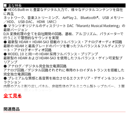
■ 主な特長
⚫ HEOS Built-in と豊富なデジタル入力で、様々なデジタルコンテンツを自在
に再生
ネットワーク、音楽ストリーミング、 AirPlay 2、 Bluetooth®、 USB メモリー
／HDD、 USB-DAC、 HDMI（ARC）
⚫ マランツオリジナルのディスクリート DAC「Marantz Musical Mastering」の
最新バージョン
D/A 変換処理の全てを自社開発の回路、基板、アルゴリズム、パラメーターで
行うことで理想的なサウンドを実現
⚫ 最新型 HDAM＋ HDAM-SA3 搭載のフルバランス・アナログオーディオ回路
最新の HDAM と最高グレードのパーツを奢ったフルバランス＆フルディスクリ
ート・アナログオーディオ回路
⚫ MODEL 10 と同一の HDAM 採用フルバランス・プリアンプ
最新型の HDAM および HDAM-SA3 を使用したフルバランス・ゲイン可変型プ
リアンプ
⚫ アナログ／デジタル完全独立電源回路
アナログ回路／デジタル回路それぞれに専用のトロイダルトランスを搭載した
完全独立電源回路
⚫ プレミアムな質感と高音質を両立させるエクステリア・デザイン＆コンスト
ラクション
肉厚のアルミ削り出しパネル、非磁性体のアルミニウム製トップカバー、 3 層
構造の底板、銅メッキシャーシ
全て見る
その他の特長
・ バランス＆アンバランスプリアウト
・ サブウーファープリアウト
関連商品
・ ソースダイレクト機能
・ トーンコントロール（Bass ±10 dB、 Treble ±10 dB）
・ 左右バランスコントロール
・ フロントパネル・イルミネーション
・ 高精細な HD カ