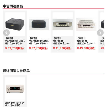
・ ラーディスプレイ
・ ディスプレイディマー＆ディスプレイオフ
中古関連商品
・ MIMO 対応 2.4 / 5 GHz デュアルバンド Wi-Fi
・ お気に入りの入力ソースや音量をワンボタンで呼び出せる スマートセレク
ト機能
・ リピート、ランダム再生対応
・ アンプの操作も可能なリモコン
・ リモートコントロール入出力（RC-5）
・ オートスタンバイ機能（1~99 分）
・ スリープタイマー機能（1~90 分）
・ 着脱式電源コード
【中古】
【中古】
【中古】
【中古】
【中
marantz MODEL
marantz MODEL
marantz
marantz
mara
■ 主な仕様
M1【コード22-
M1【コード10-
NR1200【コード
NR1200【コード
M1【
オーディオ特性（PREAMP OUT）
ッ
100320】ワイヤ
100756】ワイヤ
10-100722】ネッ
22-100277】ネッ
100
￥89,700
￥87,700
￥41,300
￥49,800
￥89
〇 定格出力電圧／出力インピーダンス
(税込)
(税込)
(税込)
(税込)
レス・ストリーミ
レス・ストリーミ
トワークオーディ
トワークオーディ
レス
・ BALANCED： 3.16 V / 140 Ω
ング・アンプ
ング・アンプ
オレシーバー
オレシーバー
ング
・ UNBALANCED： 1.58 V / 30 Ω
〇 ヘッドフォン定格出力 130 mW（負荷 32Ω、 1kHz、 T.H.D. 0.7%）
〇 歪率（THD+N） ： 0.001%（20 Hz – 20 kHz）
〇 周波数特性（CD、 1 W、 8 Ω） ： 5 Hz - 100 kHz （+0dB / -3 dB）
〇 S/N 比（IHF-A、 8 Ω）
最近閲覧した商品
・ PHONO（MC）： 76 dB（0.5 mV 入力）
・ PHONO（MM）： 88 dB（5 mV 入力）
・ BALANCED： 122 dB（4 V 入力、定格出力）
・ LINE： 122 dB（2 V 入力、定格出力）
〇 入力感度／入力インピーダンス
・ PHONO（MC Low）： 400 μ V / 33 Ω
・ PHONO（MC Mid）： 400 μ V / 100 Ω
・ PHONO（MC High）： 400 μ V / 390 Ω
・ PHONO（MM）： 3.6 mV / 39 kΩ
・ BALANCED： 700 mV / 33 kΩ
LINK 10n [シャン
・ LINE： 350 mV / 47 kΩ
パンゴールド]