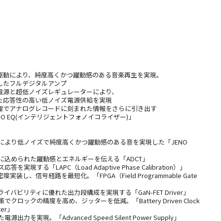
ー駆動により、純度高くかつ躍動感のある音楽再生を実現。
たフルデジタルアンプ
グ電源と超低ノイズレギュレーターにより、
応答性の高い低ノイズ電源供給を実現
処理でアナログレコードに刻まれた情報をさらに引き出す
 PHONO EQ(インテリジェントフォノイコライザー)」
により低ノイズで純度高くかつ躍動感のある音を実現した「JENO
に込められた躍動感とエネルギーを伝える「ADCT」
実現する「LAPC（Load Adaptive Phase Calibration）」
を高密度実装し、信号経路を最短化。「FPGA（Field Programmable Gate
イバビリティに優れた出力段構成を実現する「GaN-FET Driver」
クロックの精度を高め、ジッターを低減。「Battery Driven Clock
tter」
出力を実現。「Advanced Speed Silent Power Supply」