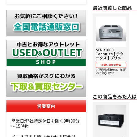
最近閲覧した商品
SU-R1000
Technics [ テク
ニクス ] プリメイ
ンアンプ 【価格お
問い合わせ用】
お問い合わせ特価
ご商談特別価格、納期
はinfo@avac
この商品をみた人は
営業案内
営業日:弊社特定休日を除く9時30分
～15時迄
メールでのお問い合わせの場合は、