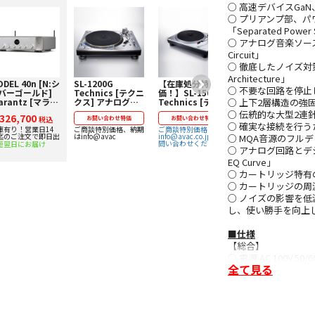
○ 高速デバイスGaN
○ プリアンプ部、
「Separated Power
○ アナログ音楽ソースに
Circuit」
○ 徹底したノイズ対策によ
Architecture」
DEL 40n [N:シ
SL-1200G
【在庫処分特
SU-R1000 [K:ブ
○ 不要な回路を停止し、音質
バーゴールド]
Technics [テクニ
価！】SL-1500C
ラック] Technics
○ 上下2層構造の強固なシャ
arantz [マラン
クス] アナログプ
Technics [テクニ
[ テクニクス ] プ
] プリメインア
レーヤー 【価格お
クス] アナログプ
リメインアンプ
○ 伝統的な大型2連針メー
326,700
プ 下取り査定額
税込
問い合わせ用】
お問い合わせ特価
レーヤー 【価格お
お問い合わせ特価
【価格お問い合わ
お問い合わせ特価
○ 確実な接続を行うため
0%アップ実施
問い合わせ用】
せ用】
庫有り！営業日14
ご商談特別価格、納期
ご商談特別価格は
ご商談特別価格、納期
迄のご注文で即日出
はinfo@avac
info@avac.co.jp迄お
はinfo@avac
○ MQA音源のフルデコード
！
問い合わせください！
短翌日にお届け
○ アナログ回路とデ
EQ Curve」
○ カートリッジ特有のク
○ カートリッジの周波数
○ ノイズの影響を低
し、使い勝手を向上し
■仕様
【総合】
○ 電源 AC 100V 50/6
全て見る
○ 消費電力/スタンバイ
○ 寸法（幅×高さ×奥行）
○ 質量 約22.8 kg
○ 許容動作温度 0 ℃