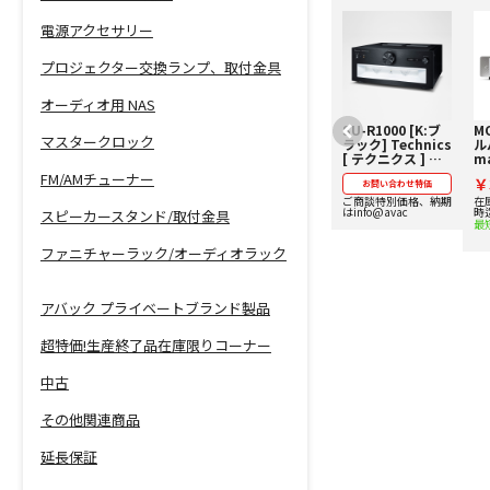
電源アクセサリー
プロジェクター交換ランプ、取付金具
オーディオ用 NAS
【在庫処分特
SU-R1000 [K:ブ
MO
マスタークロック
価！】SL-1500C
ラック] Technics
ル
Technics [テクニ
[ テクニクス ] プ
m
クス] アナログプ
リメインアンプ
ツ
FM/AMチューナー
￥
レーヤー 【価格お
お問い合わせ特価
【価格お問い合わ
お問い合わせ特価
ン
問い合わせ用】
せ用】
2
ご商談特別価格は
ご商談特別価格、納期
在
info@avac.co.jp迄お
はinfo@avac
時
スピーカースタンド/取付金具
中
問い合わせください！
最
ファニチャーラック/オーディオラック
アバック プライベートブランド製品
超特価!生産終了品在庫限りコーナー
中古
その他関連商品
延長保証