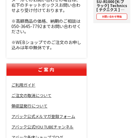
SU-R1000 [K:ブ
右下のチャットボックスお問い合わ
ラック] Technics
[ テクニクス ] プ
せより受け付けております。
リメインアンプ
【価格お問い合わ
お問い合わせ特価
※高額商品の価格、納期のご相談は
せ用】
050-3645-7792までお問い合わせく
ださい。
※WEBショップでのご注文のお申し
込みは年中無休です。
ご案内
ご利用ガイド
ご注文の取消について
領収証発行について
アバック公式メルマガ登録フォーム
アバック公式YOU TUBEチャンネル
アバック各店ショップブログ