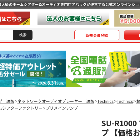
最大級のホームシアター&オーディオ専門店
アバックが運営する公式オンラインショ
新規会員登録
プ 通販
ネットワークオーディオプレーヤー 通販
Technics
Technics
＞
＞
＞
＞
ムシアターファクトリー
プリメインアンプ
＞
SU-R100
プ 【価格