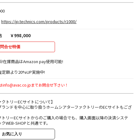
00
https://jp.technics.com/products/r1000/
格
￥998,000
問合せ特価
料!在庫商品はAmazon pay使用可能!
定額より20%UP実施中!
fo@avac.co.jpまでお問合せ下さい！
ァクトリーECサイトについて】
ブランドを中心に取り扱うホームシアターファクトリーのECサイトもござ
クトリーECサイトからのご購入の場合でも、購入画面以降の決済システ
クWEB-SHOPと共通です。
お気に入り