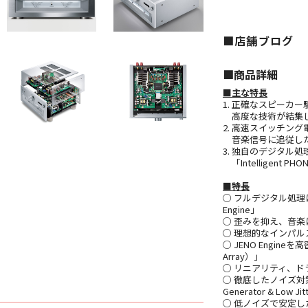
■店舗ブログ
■︎商品詳細
■主な特長
1. 正確なスピーカ
高度な技術が結集し
2. 高速スイッチン
音楽信号に追従した
3. 独自のデジタル
「Intelligent
■特長
○ フルデジタル処理
Engine」
○ 歪みを抑え、音楽
○ 理想的なインパルス応答を
○ JENO Engine
Array）」
○ リニアリティ、ドラ
○ 徹底したノイズ対策で
Generator & Low Ji
○ 低ノイズで安定した電源