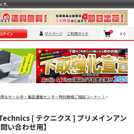
ップ。
0
マイページ
ご利用ガイド
￥0
ログイン
お得なセール中！電話通販センター特別価格ご相談コーナー！
＞
0 Technics [ テクニクス ] プリメインアン
お問い合わせ用】