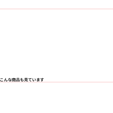
○ 許容相対湿度 35
○ カラー -S（シル
○ 付属品
・ 電源コード×1、
コード×1
【アンプ部】
○ 定格出力
・ 150 W+150 W（1 k
・ 300 W+300 W（1 k
○ 推奨負荷インピーダン
○ 周波数特性
・ PHONO（MM）：20 
・ LINE：5 Hz～80 k
・ DIGITAL：5 Hz～8
○ 入力感度/入力イ
・ PHONO（MM）：2.5
・ PHONO（MC）：300
・ LINE：200 mV/22 
こんな商品も見ています
【入出力端子部】
○ ヘッドホン ステレオ（
○ PC 背面、USB 
○ アナログ入力
・ LINE：ピンジャッ
・ LINE XLR：3ピン
・ PHONO（MM/