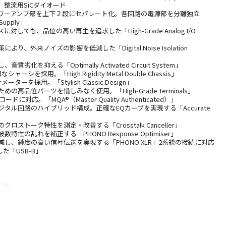
、整流用SiCダイオード
パワーアンプ部を上下２段にセパレート化。各回路の電源部を分離独立
 Supply」
対しても、品位の高い再生を追求した「High-Grade Analog I/O
り、外来ノイズの影響を低減した「Digital Noise Isolation
劣化を抑える「Optimally Activated Circuit System」
ーシを採用。「High Rigidity Metal Double Chassis」
ターを採用。「Stylish Classic Design」
の高品位パーツを惜しみなく使用。「High-Grade Terminals」
に対応。「MQA®（Master Quality Authenticated）」
ジタル回路のハイブリッド構成。正確なEQカーブを実現する「Accurate
ロストーク特性を測定・改善する「Crosstalk Canceller」
特性の乱れを補正する「PHONO Response Optimiser」
減し、純度の高い信号伝送を実現する「PHONO XLR」2系統の接続に対応
た「USB-B」
0 Hz
時の消費電力 220 W/約0.3 W
 430 mm × 191 mm × 459 mm
～40 ℃