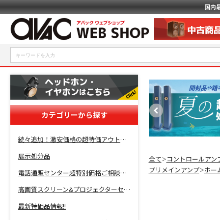
国内
カテゴリーから探す
続々追加！激安価格の超特価アウトレットセール開催！
展示処分品
全て
コントロールアン
＞
プリメインアンプ
ホー
＞
電話通販センター超特別価格ご相談コーナー！
高画質スクリーン&プロジェクターセット超特価！
最新特価品情報!!