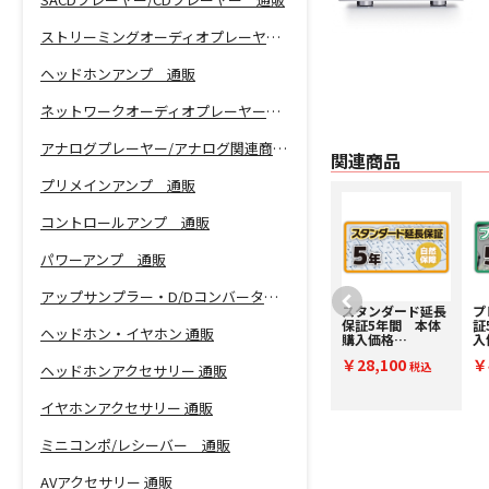
ストリーミングオーディオプレーヤー 通販
ヘッドホンアンプ 通販
ネットワークオーディオプレーヤー 通販
アナログプレーヤー/アナログ関連商品 通販
関連商品
プリメインアンプ 通販
コントロールアンプ 通販
パワーアンプ 通販
アップサンプラー・D/Dコンバーター 通販
プレミアム延長保
スタンダード延長
プ
証5年間 本体購
保証5年間 本体
証
ヘッドホン・イヤホン 通販
入価格￥425,001
購入価格
入
～￥450,000(税
￥425,001～
～
￥45,000
￥28,100
￥
込) PE450000
税込
￥450,000(税
税込
込
ヘッドホンアクセサリー 通販
込) SE450000
イヤホンアクセサリー 通販
ミニコンポ/レシーバー 通販
AVアクセサリー 通販