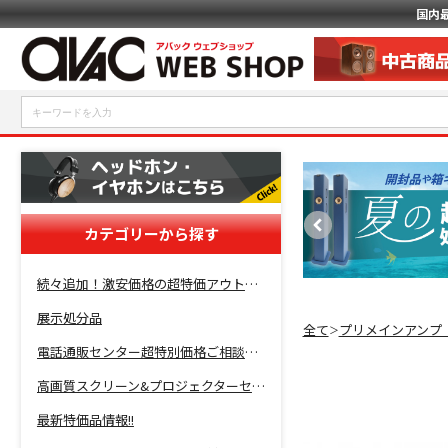
国内
カテゴリーから探す
続々追加！激安価格の超特価アウトレットセール開催！
展示処分品
全て
プリメインアンプ
＞
電話通販センター超特別価格ご相談コーナー！
高画質スクリーン&プロジェクターセット超特価！
最新特価品情報!!