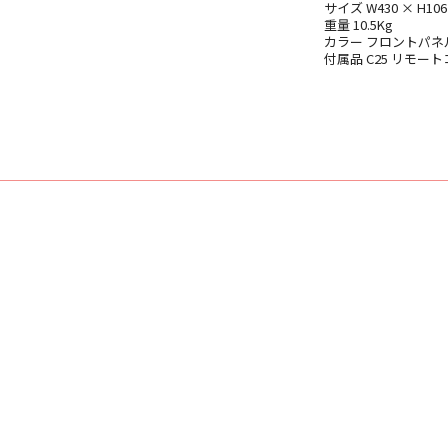
サイズ W430 × H10
重量 10.5Kg
カラー フロントパネル
付属品 C25 リモー