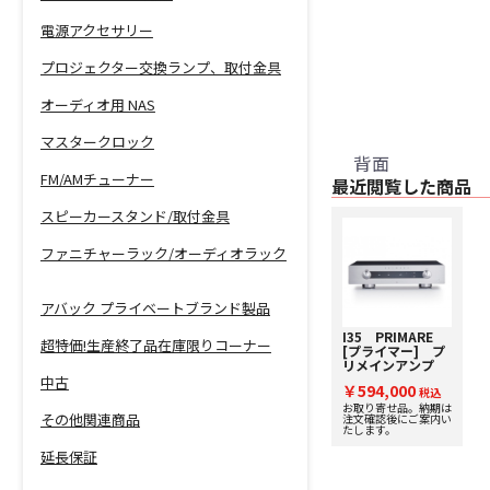
電源アクセサリー
プロジェクター交換ランプ、取付金具
オーディオ用 NAS
マスタークロック
背面
FM/AMチューナー
最近閲覧した商品
スピーカースタンド/取付金具
ファニチャーラック/オーディオラック
アバック プライベートブランド製品
I35 PRIMARE
超特価!生産終了品在庫限りコーナー
[プライマー] プ
リメインアンプ
中古
￥594,000
税込
お取り寄せ品。納期は
その他関連商品
注文確認後にご案内い
たします。
延長保証