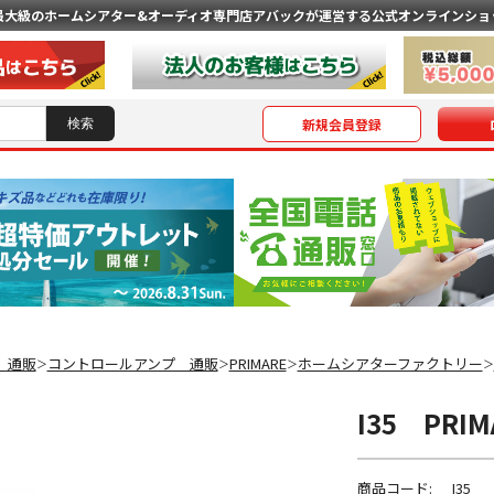
最大級のホームシアター&オーディオ専門店
アバックが運営する公式オンラインショ
新規会員登録
 通販
コントロールアンプ 通販
PRIMARE
ホームシアターファクトリー
＞
＞
＞
＞
I35 PR
商品コード:
I35