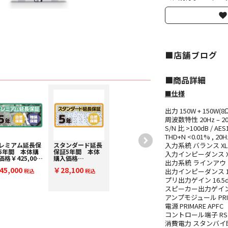
■店舗ブログ
■︎商品詳細
■仕様
出力 150W + 150W(8Ω)
周波数特性 20Hz – 20kH
S/N 比 >100dB / AES1
THD+N <0.01% , 20Hz
入力系統 バランス XLR 
レミアム延長保
スタンダード延長
5年間 本体購
保証5年間 本体
入力インピーダンス XLR 
価格￥425,001
購入価格
出力系統 ラインアウトRC
￥450,000(税
￥425,001～
45,000
￥28,100
出力インピーダンス 1
) PE450000
税込
￥450,000(税
税込
込) SE450000
プリ出力ゲイン 16.5dB
スピーカー出力ゲイン 42.
アンプモジュール PRIM
電源 PRIMARE APFC
コントロール端子 RS232
消費電力 スタンバイ時 