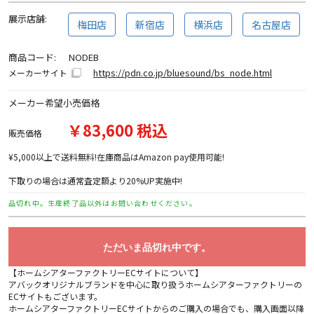
展示店舗:
梅田店
新宿店
横浜店
名古屋店
商品コード:
NODEB
https://pdn.co.jp/bluesound/bs_node.html
メーカーサイト
メーカー希望小売価格
￥83,600 税込
販売価格
¥5,000以上で送料無料!在庫商品はAmazon pay使用可能!
下取りの場合は通常査定額より20%UP実施中!
品切れ中。生産終了品以外はお問い合わせください。
ただいま品切れ中です。
【ホームシアターファクトリーECサイトについて】
アバックオリジナルブランドを中心に取り扱うホームシアターファクトリーの
ECサイトもございます。
ホームシアターファクトリーECサイトからのご購入の場合でも、購入画面以降