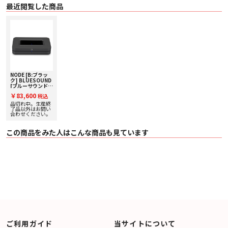
最近閲覧した商品
ングルームの主役であり続けることができるのです。
入力と出力
HiFiストリーミングのスイスアーミーナイ
フとして、NODEはデジタルとアナログ
の豊富な入出力端子を備えています。
新しいNODEでは、バックパネルにHDMIeARC入力が追加され、セットアップの
柔軟性と将来性を確保しています。
NODEは、2チャンネルのテレビシステムでも、オーディオファン専用のリスニ
ングルームでも快適に使用できるように設計されており、どこで使用してもハ
NODE [B:ブラッ
イレゾ音源を楽しむことができます。
ク] BLUESOUND
[ブルーサウンド]
ワイヤレスミュー
サテンペイント仕上げ
￥83,600
税込
ジックストリーマ
Bluesoundプレーヤーは、日常生活にフィットするように設計されています。
ー 下取り査定額
品切れ中。生産終
NODEも例外ではありません。
20%アップ実施
了品以外はお問い
ブラックまたはホワイト仕上げのマットサテンボディは、どんなインテリアに
中！
合わせください。
もシームレスに溶け込みます。
掃除が簡単で、不要なほこりや汚れがないので、最も愛されているオーディオ
この商品をみた人はこんな商品も見ています
機器と一緒に積み重ねると見栄えがしま
す。
結局のところ、NODEから最も恩恵を受けるのはあなたの耳です。
■ 仕様
機能
• クオッドコア 1.8GHz ARM® CORTEX™ A53 プロセッ
サー
• 32-BIT/384kHz プレミアム DAC デザイン
• HDMI eARC, 光デジタル／アナログ兼用入力
• ステレオアナログ出力
• 光、同軸、USBオーディオ出力
• BluOS™ワイヤレス・マルチルーム・ミュージック機能
ご利用ガイド
当サイトについて
• MQA ミュージック ＆ ハイレゾ・オーディオ・ストリーミング機能