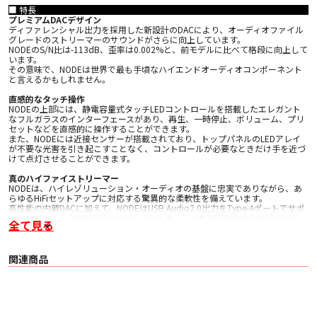
■ 特長
プレミアムDACデザイン
ディファレンシャル出力を採用した新設計のDACにより、オーディオファイル
グレードのストリーマーのサウンドがさらに向上しています。
NODEのS/N比は-113dB、歪率は0.002%と、前モデルに比べて格段に向上して
います。
その意味で、NODEは世界で最も手頃なハイエンドオーディオコンポーネント
と言えるかもしれません。
直感的なタッチ操作
NODEの上部には、静電容量式タッチLEDコントロールを搭載したエレガント
なフルガラスのインターフェースがあり、再生、一時停止、ボリューム、プリ
セットなどを直感的に操作することができます。
また、NODEには近接センサーが搭載されており、トップパネルのLEDアレイ
が不要な光害を引き起こすことなく、コントロールが必要なときだけ手を近づ
けて点灯させることができます。
真のハイファイストリーマー
NODEは、ハイレゾリューション・オーディオの基盤に忠実でありながら、あ
らゆるHiFiセットアップに対応する驚異的な柔軟性を備えています。
高性能の内蔵DACに加えて、NODEはUSB Audio2.0出力をType-Aポートでサポ
ートしており、24bit/192kHzのデジタルオーディオをUSB経由で外部のDACに
全て見る
送ることができます。（アップデート対応予定）
もちろん、世界をリードするハイレゾ対応マルチルームシステム「BluOS」も
搭載されており、NODEとこれまでに録音されたすべての音楽をつなぐことが
でき、リスニングセットアップの可能性を無限に広げることができます。
関連商品
未来へ向けて
BLUESOUNDの次世代クアッドコア・プロセッサーは、最新のオーディオ処理
に必要なパワーとスピードを誇り、将来のどんな技術にも対応できる余裕を備
えています。
その意味でNODEはオーバースペックであり、何年も何十年もあなたのリスニ