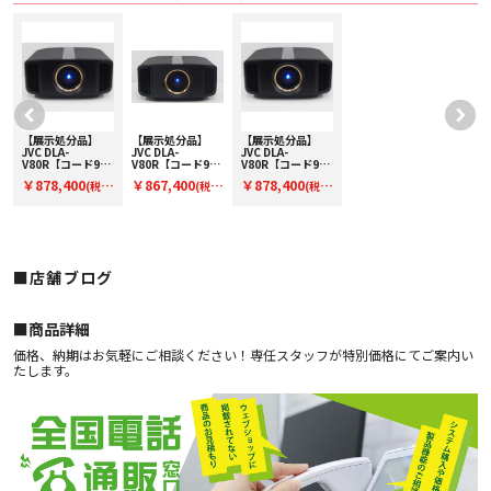
【展示処分品】
【展示処分品】
【展示処分品】
JVC DLA-
JVC DLA-
JVC DLA-
-
V80R【コード90-
V80R【コード91-
V80R【コード90-
プ
02838】D-ILAプ
100156】D-ILAプ
02838】D-ILAプ
￥878,400
￥867,400
￥878,400
(税
(税
(税
ロジェクター
ロジェクター
ロジェクター
込)
込)
込)
■店舗ブログ
■︎商品詳細
価格、納期はお気軽にご相談ください！専任スタッフが特別価格にてご案内い
たします。