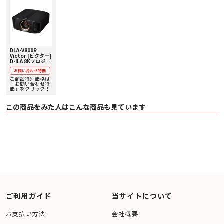
・ 3Dシンクロ 1 (Mini-Din 3pin)
〇 制御端子
・ RS-232C 1 (Dsub-9pin)
・ LAN 1 (RJ45)
〇 サービス端子 Service 1 (USB TypeA) ＊ファームアップ・設定バックアップ
用
〇 ビデオフォーマット
・ デジタル
DLA-V800R
480p、576p、720p 60/50、1080i 60/50、
Victor [ビクター]
D-ILA 8Kプロジェ
1080p 120/100/60/50/30/25/24、
クター 下取り査定
2560×1440p 120/60
お問い合わせ特価
額20%アップ実施
3840×2160p 120/100/60/50/30/25/24、
中！【価格、納期
ご商談特別価格は
お問い合わせ用ペ
4096×2160p 120/100/60/50/30/25/24、
「お問い合わせ特
ージ】
価」をクリック！
7680×4320p 60/50/48/30/25/24
〇 3Dフォーマット
・ フレームパッキング 720p 60/50、1080p 24
この商品をみた人はこんな商品も見ています
・ サイドバイサイド 720p 60/50、1080p 60/50/24、1080i 60/50
・ トップ＆ボトム 720p 60/50、1080p 24
〇 消費電力 440W(通常待機時:1.5W、エコモード待機時:0.3W)
〇 ファンノイズ 24dB
〇 電源 AC 100V、 50/60Hz
〇 外形寸法 (幅×高さ×奥行き) 500mm × 234mm× 505mm
〇 重量 23.1kg
ご利用ガイド
当サイトについて
お支払い方法
会社概要