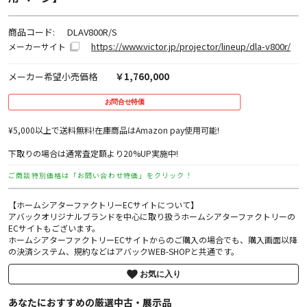
商品コード:
DLAV800R/S
https://www.victor.jp/projector/lineup/dla-v800r/
メーカーサイト
メーカー希望小売価格
￥1,760,000
お問合せ特価
¥5,000以上で送料無料!在庫商品はAmazon pay使用可能!
下取りの場合は通常査定額より20%UP実施中!
ご商談特別価格は「お問い合わせ特価」をクリック！
【ホームシアターファクトリーECサイトについて】
アバックオリジナルブランドを中心に取り扱うホームシアターファクトリーの
ECサイトもございます。
ホームシアターファクトリーECサイトからのご購入の場合でも、購入画面以降
の決済システム、規約などはアバックWEB-SHOPと共通です。
お気に入り
あなたにおすすめの厳選中古・展示品