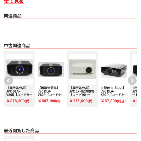
全て見る
関連商品
価格は常に市場最安でご案内！
■ 主な仕様
〇 本体色 ブラック
中古関連商品
〇 表示デバイス 第三世代 0.69型 4K「D-ILA」デバイス（4,096×2,160）×3
〇 8K60p 入力 ○
〇 4K120p 入力 ○
〇 表示解像度 8,192x4,320(8K/e-shiftX)
〇 レンズ
・ 2倍電動
・ ズーム・フォーカス
・ オールガラスレンズ
・ 口径 65ｍｍ
-
【展示処分品】
【展示処分品】
【展示処分品】
※特価※【中古】
※特
〇 レンズシフト 上下 80％、左右 34％（電動）
JVC DLA-
JVC DLA-
JVC LX-NZ30(W)
JVC DLA-
JVC 
〇 投写サイズ 60 型 ～ 200 型
プ
V80R【コード90-
V80R【コード91-
【コード90-
X90R【コード22-
ード21
〇 光源 BLU-Escent (レーザーダイオード)
02838】D-ILAプ
100156】D-ILAプ
03184】4KDLPレ
100302】D-ILAプ
D-I
￥878,400
￥867,400
￥235,000
￥87,800
￥29
(税
(税
(税
(税込)
〇 明るさ 2,700lm
ロジェクター
ロジェクター
ーザープロジェク
ロジェクター
ター
ター
〇 コントラスト比
込)
込)
込)
込)
・ ダイナミック ∞:1
・ ネイティブ 100,000:1
〇 Ultra-High Contrast Optics ○
〇 シネマフィルター(色域 DCIP3) ○
〇 入力端子 HDMI 2 (48Gbps/HDCP2.3 対応)
最近閲覧した商品
〇 出力端子
・ トリガー 1 (ミニジャック、DC12V/100mA)