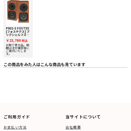
振動板により、周波数特性は40kHzの高域まで充分に伸びたハイレゾ対応仕様
としました。
〇 ウーハー用コーン紙には、適度な剛性と内部損失を保有する木材パルプを採
用。エッジにはウレタンフォーム材を使用し8cm口径としては十分な低音特性
を保有させています。
■ 仕様
P802-S FOSTEX
〇 形式 ２ウェイバスレフ型
[フォステクス] ブ
ックシェルフスピ
〇 クロスオーバー周波数 4.4kHz
ーカー [ペア] 下取
〇 スピーカーユニット
￥23,760
税込
り査定額20%アッ
・ 8cm コーン型ウーハー
プ実施中！
お取り寄せ品。納
・ 20mmソフトドームツイーター
期は注文確認後に
ご案内いたしま
〇 最大許容入力 24W
す。
〇 インピーダンス 8Ω
〇 再生周波数帯域 150Hz～40kHz
この商品をみた人はこんな商品も見ています
〇 出力音圧レベル 80dB/W（1m）
〇 寸法 100（幅）× 195（高）× 130（奥行：ターミナル突起部含む）mm/
（1本）
〇 質量 1.1kg/（1本）
〇 付属品 スピーカーケーブル（1.5m）×2
ご利用ガイド
当サイトについて
お支払い方法
会社概要