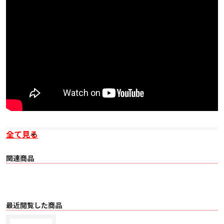
■ 概要
全て見る
小音量でも高音質。
小音量オーディオを体現する、コンパクトサイズの2ウェイバスレフ型スピー
カー。
関連商品
■ 特長
高音質のスピーカーユニットを専用設計された木製エンクロージャーに搭載。
小音量でも高音質を実現し、プライベート空間におけるやすらぎの時間を演出
する上質な「小音量オーディオ」を体現する2ウェイスピーカーシステム。
〇 インテリアにマッチする落ち着いた色合いの木製2ウェイリアバスレフ型エ
最近閲覧した商品
ンクロージャーを採用しました。
〇 ツイーターには、UFLC ソフトドーム振動板を採用。内部損失が高く軽量な