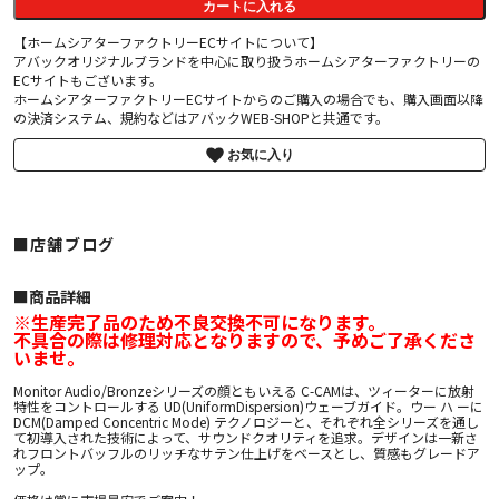
カートに入れる
【ホームシアターファクトリーECサイトについて】
アバックオリジナルブランドを中心に取り扱うホームシアターファクトリーの
ECサイトもございます。
ホームシアターファクトリーECサイトからのご購入の場合でも、購入画面以降
の決済システム、規約などはアバックWEB-SHOPと共通です。
お気に入り
■店舗ブログ
■︎商品詳細
※生産完了品のため不良交換不可になります。
不具合の際は修理対応となりますので、予めご了承くださ
いませ。
Monitor Audio/Bronzeシリーズの顔ともいえる C-CAMは、ツィーターに放射
特性をコントロールする UD(UniformDispersion)ウェーブガイド。ウー ハ ーに
DCM(Damped Concentric Mode) テクノロジーと、それぞれ全シリーズを通し
て初導入された技術によって、サウンドクオリティを追求。デザインは一新さ
れフロントバッフルのリッチなサテン仕上げをベースとし、質感もグレードア
ップ。