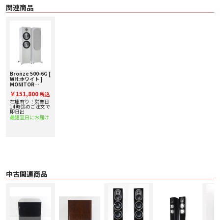
関連商品
Bronze 500-6G [
WH:ホワイト ]
MONITOR
AUDIO ペアスピ
￥151,800
税込
ーカー 下取り査定
額20%アップ実施
在庫有り！営業日
中！
14時迄のご注文で
即日出
最短翌日にお届け
中古関連商品