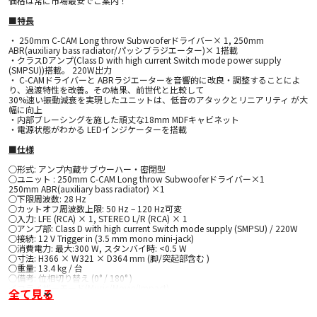
価格は常に市場最安でご案内！
■特長
・ 250mm C-CAM Long throw Subwooferドライバー× 1, 250mm
ABR(auxiliary bass radiator/パッシブラジエーター)× 1搭載
・クラスDアンプ(Class D with high current Switch mode power supply
(SMPSU))搭載。 220W出力
・ C-CAMドライバーと ABRラジエーターを音響的に改良・調整することによ
り、過渡特性を改善。その結果、前世代と比較して
30%速い振動減衰を実現したユニットは、低音のアタックとリニアリティ が大
幅に向上
・内部ブレーシングを施した頑丈な18mm MDFキャビネット
・電源状態がわかる LEDインジケーターを搭載
■仕様
○形式: アンプ内蔵サブウーハー・密閉型
○ユニット : 250mm C-CAM Long throw Subwooferドライバー×1
250mm ABR(auxiliary bass radiator) ×1
○下限周波数: 28 Hz
○カットオフ周波数上限: 50 Hz – 120 Hz可変
○入力: LFE (RCA) × 1, STEREO L/R (RCA) × 1
○アンプ部: Class D with high current Switch mode supply (SMPSU) / 220W
○接続: 12 V Trigger in (3.5 mm mono mini-jack)
○消費電力: 最大:300 W, スタンバイ時: <0.5 W
○寸法: H366 × W321 × D364 mm (脚/突起部含む )
○重量: 13.4 kg / 台
○備考: 位相切り替え (0° / 180° )
イコライザーモード(Music/Movie/Impact)
全て見る
オートスタンバイ機能(約15分)
○仕上げ: Black(BK) , White(WH) , Walnut(WN) , Urban Grey(UG)