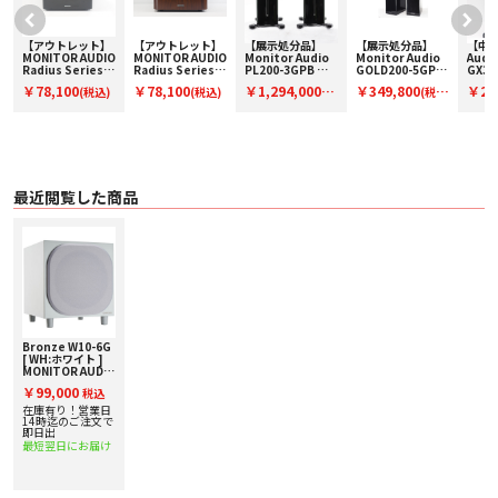
【アウトレット】
【アウトレット】
【展示処分品】
【展示処分品】
【中古
O
MONITOR AUDIO
MONITOR AUDIO
Monitor Audio
Monitor Audio
Audi
Radius Series
Radius Series
PL200-3GPB ペ
GOLD200-5GPB
GX30
390(HGBK)【コ
390(WN)【コード
ア【コードF-
【コード F-
ド01-
￥78,100
￥78,100
￥1,294,000
￥349,800
￥26
(税込)
(税込)
(税
(税
ード91-100071】
91-100073】サブ
PL200-3GPB】メ
GOLD200-
ロア
サブウーファー
ウーファー
ーカー保証付き
5GPB】モニター
(ペア)
込)
込)
込)
オーディオのスピ
ーカー
最近閲覧した商品
Bronze W10-6G
[ WH:ホワイト ]
MONITOR AUDIO
サブウーファー
￥99,000
税込
在庫有り！営業日
14時迄のご注文で
即日出
最短翌日にお届け