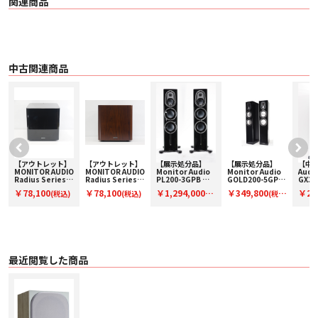
関連商品
○仕上げ: Black(BK) , White(WH) , Walnut(WN) , Urban Grey(UG)
中古関連商品
【アウトレット】
【アウトレット】
【展示処分品】
【展示処分品】
【中古
O
MONITOR AUDIO
MONITOR AUDIO
Monitor Audio
Monitor Audio
Audi
Radius Series
Radius Series
PL200-3GPB ペ
GOLD200-5GPB
GX30
390(HGBK)【コ
390(WN)【コード
ア【コードF-
【コード F-
ド01-
￥78,100
￥78,100
￥1,294,000
￥349,800
￥26
(税込)
(税込)
(税
(税
ード91-100071】
91-100073】サブ
PL200-3GPB】メ
GOLD200-
ロア
サブウーファー
ウーファー
ーカー保証付き
5GPB】モニター
(ペア)
込)
込)
込)
オーディオのスピ
ーカー
最近閲覧した商品