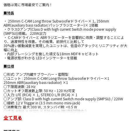
価格は常に市場最安でご案内！
■特長
・ 250mm C-CAM Long throw Subwooferドライバー× 1, 250mm
ABR(auxiliary bass radiator/パッシブラジエーター)× 1搭載
・クラスDアンプ(Class D with high current Switch mode power supply
(SMPSU))搭載。 220W出力
・ C-CAMドライバーと ABRラジエーターを音響的に改良・調整することによ
り、過渡特性を改善。その結果、前世代と比較して
30%速い振動減衰を実現したユニットは、低音のアタックとリニアリティ が大
幅に向上
・内部ブレーシングを施した頑丈な18mm MDFキャビネット
・電源状態がわかる LEDインジケーターを搭載
■仕様
○形式: アンプ内蔵サブウーハー・密閉型
○ユニット : 250mm C-CAM Long throw Subwooferドライバー×1
250mm ABR(auxiliary bass radiator) ×1
○下限周波数: 28 Hz
○カットオフ周波数上限: 50 Hz – 120 Hz可変
○入力: LFE (RCA) × 1, STEREO L/R (RCA) × 1
○アンプ部: Class D with high current Switch mode supply (SMPSU) / 220W
○接続: 12 V Trigger in (3.5 mm mono mini-jack)
○消費電力: 最大:300 W, スタンバイ時: <0.5 W
○寸法: H366 × W321 × D364 mm (脚/突起部含む )
○重量: 13.4 kg / 台
全て見る
○備考: 位相切り替え (0° / 180° )
イコライザーモード(Music/Movie/Impact)
オートスタンバイ機能(約15分)