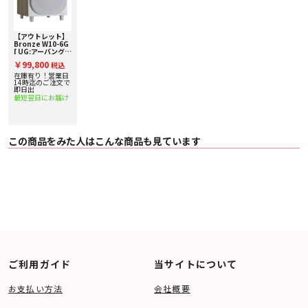
【アウトレット】
Bronze W10-6G
[ UG:アーバング
レイ ] MONITOR
￥99,800
税込
AUDIO サブウーフ
ァー【箱凹み・外
在庫有り！営業日
箱に若干の汚れ⇒
14時迄のご注文で
限定アウトレッ
即日出
ト】
最短翌日にお届け
この商品をみた人はこんな商品も見ています
ご利用ガイド
当サイトについて
お支払い方法
会社概要