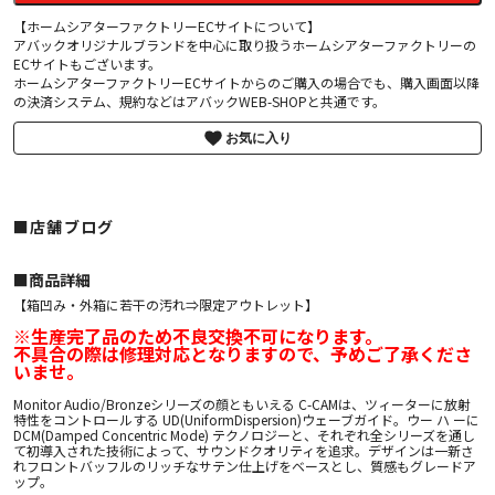
【ホームシアターファクトリーECサイトについて】
アバックオリジナルブランドを中心に取り扱うホームシアターファクトリーの
ECサイトもございます。
ホームシアターファクトリーECサイトからのご購入の場合でも、購入画面以降
の決済システム、規約などはアバックWEB-SHOPと共通です。
お気に入り
■店舗ブログ
■︎商品詳細
【箱凹み・外箱に若干の汚れ⇒限定アウトレット】
※生産完了品のため不良交換不可になります。
不具合の際は修理対応となりますので、予めご了承くださ
いませ。
Monitor Audio/Bronzeシリーズの顔ともいえる C-CAMは、ツィーターに放射
特性をコントロールする UD(UniformDispersion)ウェーブガイド。ウー ハ ーに
DCM(Damped Concentric Mode) テクノロジーと、それぞれ全シリーズを通し
て初導入された技術によって、サウンドクオリティを追求。デザインは一新さ
れフロントバッフルのリッチなサテン仕上げをベースとし、質感もグレードア
ップ。