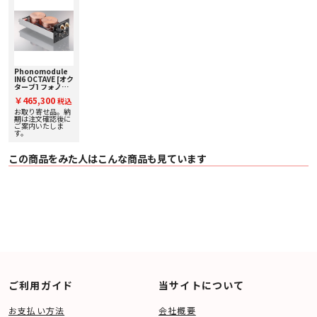
Phonomodule
IN6 OCTAVE [オク
ターブ] フォノイ
コライザー オプシ
￥465,300
税込
ョン入力モジュー
ル
お取り寄せ品。納
期は注文確認後に
ご案内いたしま
す。
この商品をみた人はこんな商品も見ています
ご利用ガイド
当サイトについて
お支払い方法
会社概要