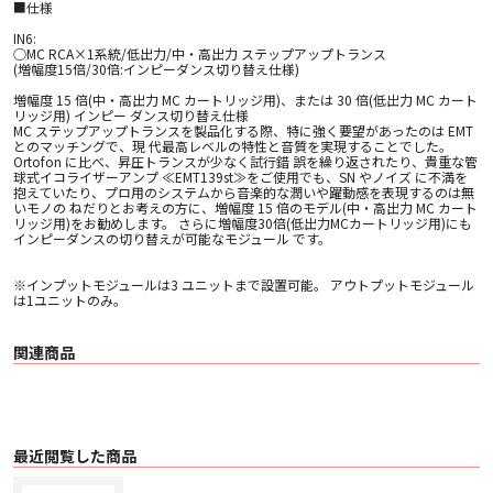
■仕様
IN6:
○MC RCA×1系統/低出力/中・高出力 ステップアップトランス
(増幅度15倍/30倍:インピーダンス切り替え仕様)
増幅度 15 倍(中・高出力 MC カートリッジ用)、または 30 倍(低出力 MC カート
リッジ用) インピー ダンス切り替え仕様
MC ステップアップトランスを製品化する際、特に強く要望があったのは EMT
とのマッチングで、現 代最高レベルの特性と音質を実現することでした。
Ortofon に比べ、昇圧トランスが少なく試行錯 誤を繰り返されたり、貴重な管
球式イコライザーアンプ ≪EMT139st≫をご使用でも、SN やノイズ に不満を
抱えていたり、プロ用のシステムから音楽的な潤いや躍動感を表現するのは無
いモノの ねだりとお考えの方に、増幅度 15 倍のモデル(中・高出力 MC カート
リッジ用)をお勧めします。 さらに増幅度30倍(低出力MCカートリッジ用)にも
インピーダンスの切り替えが可能なモジュール です。
※インプットモジュールは3 ユニットまで設置可能。 アウトプットモジュール
は1ユニットのみ。
関連商品
最近閲覧した商品