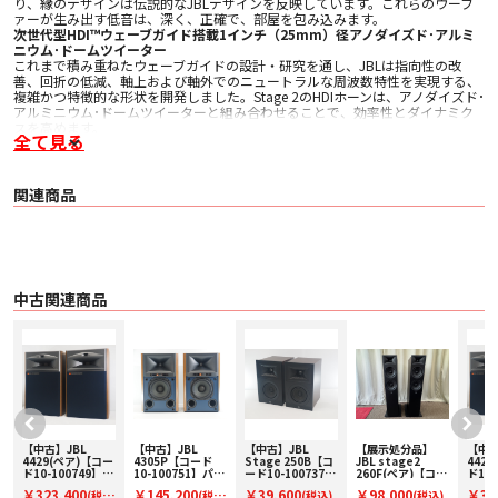
り、縁のデザインは伝説的なJBLデザインを反映しています。これらのウーフ
ァーが生み出す低音は、深く、正確で、部屋を包み込みます。
次世代型HDI™ウェーブガイド搭載1インチ（25mm）径アノダイズド･アルミ
ニウム･ドームツイーター
これまで積み重ねたウェーブガイドの設計・研究を通し、JBLは指向性の改
善、回折の低減、軸上および軸外でのニュートラルな周波数特性を実現する、
複雑かつ特徴的な形状を開発しました。Stage 2のHDIホーンは、アノダイズド･
アルミニウム･ドームツイーターと組み合わせることで、効率性とダイナミク
スを高めます。
全て見る
240H Atmosモジュールに対応
280Fは240Hと完璧に組み合わさり、あなたのシステムにDolby Atmosが加わ
ることで、さらにリスニング体験が充実します。専用のAtmos 5ウェイ・スピ
ーカー端子によりケーブルが隠れ、シームレスな外観を作り出します。
関連商品
高精細2.5ウェイ・クロスオーバー
280Fフロア型モデルは、ユニークな2.5ウェイのクロスオーバーデザインが特
徴です。このユニークなデザインは、ツイーターの出力の真下にトップ・ウー
ファーをクロスオーバーさせ、もう一方のウーファーは低い周波数でクロスオ
ーバーさせます。これによりダイナミックな中音域が生み出されると同時に、
両方のウーファーが可能な限り深くパワフルな低音を広げます。これにより、
中古関連商品
しっかりしたローエンドで安定したバランス感のあるサウンドが得られるの
で、聴覚だけでなく身体でも体感できます。Stage 2シリーズのクロスオーバー
には、プレミアムコンポーネントが使用されています。高音域セクションは、
歪みを軽減し音響性能を向上させる空芯インダクターとマイラーコンデンサを
備えています。低音域セクションは、積層コアインダクターおよび電解コンデ
ンサを備えています。これらのプレミアム材料は、より多くの電力を処理し、
エネルギーをより早く送信するため、システム性能が向上します。
5ウェイ・スピーカー端子
頑丈な5ウェイ・スピーカー端子により、リスナーは高品質な接続を選択でき
ます。
【中古】JBL
【中古】JBL
【中古】JBL
【展示処分品】
【中古
マグネット付きグリル
4429(ペア)【コー
4305P【コード
Stage 250B【コ
JBL stage2
442
Stage 2では、磁気的に取り付けられたグリル、独自のトリムリング、フローテ
ー
ド10-100749】ブ
10-100751】パワ
ード10-100737】
260F(ペア)【コー
ド10-
ィングフロントバッフルデザインなど、ライン全体にプレミアムなディテール
ックシェルフスピ
ードスタジオモニ
ブックシェルフス
ド94-00270】フ
ック
￥323,400
￥145,200
￥39,600
￥98,000
￥32
(税
(税
(税込)
(税込)
ーカー(ペア)
タースピーカー(ペ
ピーカー(ペア)
ロア型スピーカー
ーカー