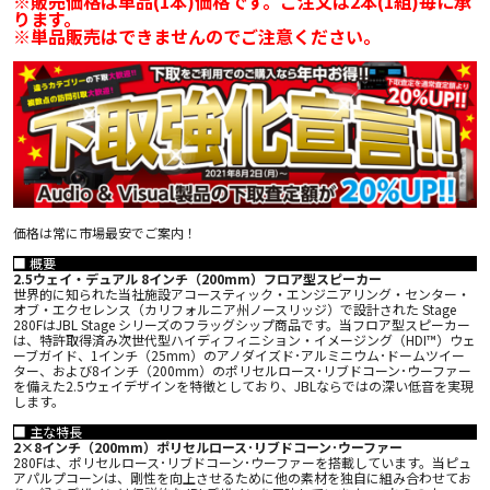
※販売価格は単品(1本)価格です。ご注文は2本(1組)毎に承
ります。
※単品販売はできませんのでご注意ください。
価格は常に市場最安でご案内！
■ 概要
2.5ウェイ・デュアル 8インチ（200mm）フロア型スピーカー
世界的に知られた当社施設アコースティック・エンジニアリング・センター・
オブ・エクセレンス（カリフォルニア州ノースリッジ）で設計された Stage
280FはJBL Stage シリーズのフラッグシップ商品です。当フロア型スピーカー
は、特許取得済み次世代型ハイディフィニション・イメージング（HDI™）ウェ
ーブガイド、1インチ（25mm）のアノダイズド･アルミニウム･ドームツイー
ター、および8インチ（200mm）のポリセルロース･リブドコーン･ウーファー
を備えた2.5ウェイデザインを特徴としており、JBLならではの深い低音を実現
します。
■ 主な特長
2×8インチ（200mm）ポリセルロース･リブドコーン･ウーファー
280Fは、ポリセルロース･リブドコーン･ウーファーを搭載しています。当ピュ
アパルプコーンは、剛性を向上させるために他の素材を独自に組み合わせてお