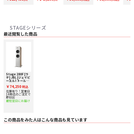
を極めています。同価格帯のスピーカーにはあまり見られない高級さです。
ア)
(ペア)
統合されたワイヤー管理を備えた専用のATMOS5ウェイ・スピーカー端子
込)
込)
込)
280Fには、スピーカーの上部および下部に専用のAtmos5ウェイ・スピーカー
端子があります。この独自のデザインによりケーブルが隠れるため、すっきり
とした外観になります。Atmosターミナルを使用しない場合は、カバーを付け
ることができます。
フレアー付き一体型デュアルポートバスレフ方式
STAGEシリーズ
280Fにはフレアー付き一体型デュアルポートが搭載されています。この新しい
最近閲覧した商品
フレア設計により、スピーカーキャビネットから出る際の空気の速度が低下
し、出力の詰まりや色付けがなくなります。
■ 主な仕様
〇 製品名 JBL STAGE 280F BLK
〇 タイプ フロアスタンディングスピーカー
〇 カラー ラテ
〇 スピーカー構成
・ 2.5 ウェイ
・ 200mm 径ポリセルロース･リブドコーン・ウーファー× 2
Stage 280F [ラ
・ HDI （High Definition Imaging）ホーン付 25mm 径アノダイズ処理アルミニ
テ] JBL [ジェイビ
ウム・ドーム・ツイーター
ーエル] トールボ
ーイスピーカー [1
〇 出力音圧レベル 91dB (2.83V/1m)
￥74,250
税込
本] 下取り査定額
〇 公称インピーダンス 6Ω
20%アップ実施
在庫有り！営業日
〇 周波数特性 33Hz - 25kHz (±6dB)
中！
14時迄のご注文で
〇 クロスオーバー周波数 1.1kHz / 2.1 kHz
即日出
最短翌日にお届け
〇 推奨アンプ出力 20 - 225W
〇 寸法（幅×高×奥） 357mm x 1,113mm x 420mm (ベースを含む、スパ
イクを含まない)
〇 重量 25.1kg(グリル含む)
〇 付属品
この商品をみた人はこんな商品も見ています
・ ベース X1
・ ベース用ネジ× 4
・ スパイク× 4