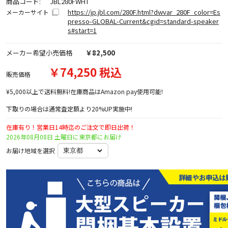
商品コード:
JBL280FWHT
https://jp.jbl.com/280F.html?dwvar_280F_color=Es
メーカーサイト
presso-GLOBAL-Current&cgid=standard-speaker
s#start=1
メーカー希望小売価格
￥82,500
￥74,250 税込
販売価格
¥5,000以上で送料無料!在庫商品はAmazon pay使用可能!
下取りの場合は通常査定額より20%UP実施中!
在庫有り！営業日14時迄のご注文で即日出荷！
2026年08月08日 土曜日に東京都にお届け
お届け地域を選択