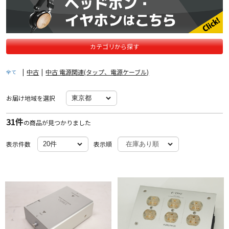
カテゴリから探す
|
中古
|
中古 電源関連(タップ、電源ケーブル)
全て
お届け地域を選択
31件
の商品が見つかりました
表示件数
表示順