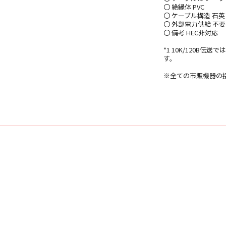
〇 絶縁体 PVC
〇 ケーブル構造 石英
〇 外部電力供給 不要
〇 備考 HEC非対応
*1 10K/120B
す。
※全ての市販機器の