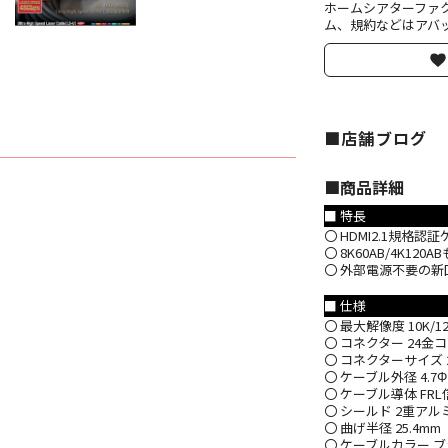
ホームシアターファ
ム、規約などはアバッ
■店舗ブログ
■︎商品詳細
■ 特長
〇 HDMI2.1規格認
〇 8K60AB/4K1
〇 外部電源不要の新
■ 仕様
〇 最大解像度 10K/120B
〇 コネクター 24金
〇 コネクターサイズ 20.
〇 ケーブル外径 4.
〇 ケーブル導体 F
〇 シールド 2重ア
〇 曲げ半径 25.4mm
〇 ケーブルカラー 