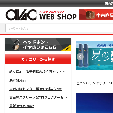
国内
カテゴリーから探す
続々追加！激安価格の超特価アウトレットセール開催！
展示処分品
全て
AVアクセサリー
＞
＞
電話通販センター超特別価格ご相談コーナー！
高画質スクリーン&プロジェクターセット超特価！
最新特価品情報!!