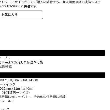
クトリーECサイトからのご購入の場合でも、購入画面以降の決済システ
クWEB-SHOPと共通です。
お気に入り
証ケーブル
20ABも20mまで安定した伝送が可能
回路搭載
 *1 8K/60A 36bit（4:2:0）
コーティング
5mm x 11mm x 40mm
7Φ（全種類同一サイズ）
RL信号線は光ファイバー、その他の信号線は銅線
ルミシールド
ブラック