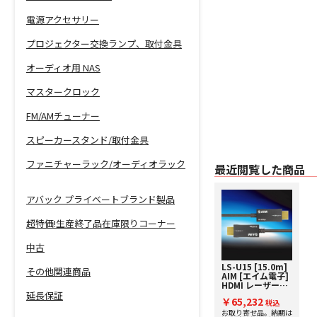
電源アクセサリー
プロジェクター交換ランプ、取付金具
オーディオ用 NAS
マスタークロック
FM/AMチューナー
スピーカースタンド/取付金具
ファニチャーラック/オーディオラック
最近閲覧した商品
アバック プライベートブランド製品
超特価!生産終了品在庫限りコーナー
中古
LS-U15 [15.0m]
その他関連商品
AIM [エイム電子]
HDMI レーザーケ
ーブル
延長保証
￥65,232
税込
お取り寄せ品。納期は