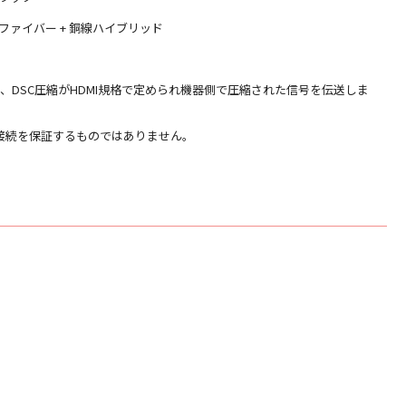
ファイバー + 銅線ハイブリッド
伝送では、DSC圧縮がHDMI規格で定められ機器側で圧縮された信号を伝送しま
接続を保証するものではありません。