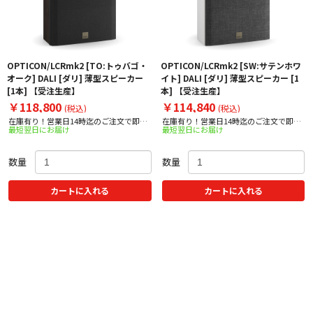
OPTICON/LCRmk2 [TO:トゥバゴ・
OPTICON/LCRmk2 [SW:サテンホワ
オーク] DALI [ダリ] 薄型スピーカー
イト] DALI [ダリ] 薄型スピーカー [1
[1本] 【受注生産】
本] 【受注生産】
￥118,800
￥114,840
(税込)
(税込)
在庫有り！営業日14時迄のご注文で即日
在庫有り！営業日14時迄のご注文で即日
最短翌日にお届け
最短翌日にお届け
出荷！
出荷！
数量
数量
カートに入れる
カートに入れる