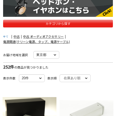
カテゴリから探す
|
中古
|
中古 オーディオアクセサリー
|
全て
電源関連(クリーン電源、タップ、電源ケーブル)
お届け地域を選択
252件
の商品が見つかりました
表示件数
表示順