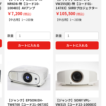
ブ
NR636-特【コード10-
VW255(B)-特【コード01-
)
100483】AVアンプ
14783】SXRDプロジェクター
￥7,200
￥105,500
(税込)
(税込)
【中古用】1～2日後
【中古用】1～2日後
数量
数量
カートに入れる
カートに入れる
【ジャンク】EPSON EH-
【ジャンク】SONY VPL-
】
TW6700【コード21-06738】
VW315【コード22-100083】