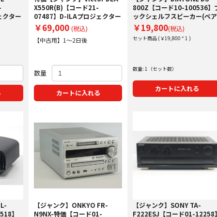
-
X550R(B)【コード21-
800Z【コード10-100536】
ジェクター
07487】D-ILAプロジェクター
ックシェルフスピーカー(ペア
￥69,000
￥19,800
(税込)
(税込)
セット商品 (￥19,800 * 1 )
【中古用】1～2日後
数量: 1（セット数）
数量
カートに入れる
る
カートに入れる
L-
【ジャンク】ONKYO FR-
【ジャンク】SONY TA-
518】
N9NX-特価【コード01-
F222ESJ【コード01-12258