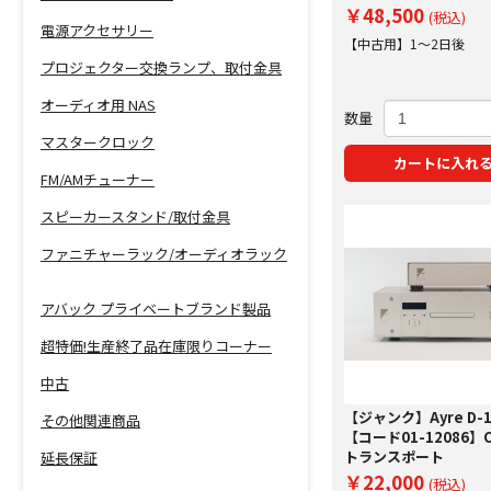
￥48,500
(税込)
電源アクセサリー
【中古用】1～2日後
プロジェクター交換ランプ、取付金具
オーディオ用 NAS
数量
マスタークロック
カートに入れ
FM/AMチューナー
スピーカースタンド/取付金具
ファニチャーラック/オーディオラック
アバック プライベートブランド製品
超特価!生産終了品在庫限りコーナー
中古
【ジャンク】Ayre D-1
その他関連商品
【コード01-12086】C
トランスポート
延長保証
￥22,000
(税込)