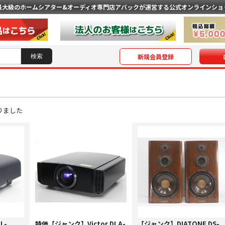
最大級のホームシアター&オーディオ専門店
アバックが運営する公式オンラインショ
新規会員登録
りました
L-
特価【ジャンク】Victor DLA-
【ジャンク】DIATONE DS-