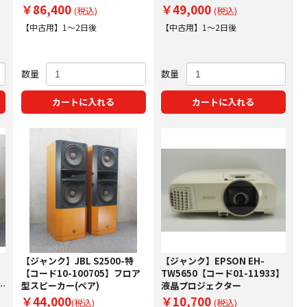
ー
￥86,400
￥49,000
(税込)
(税込)
【中古用】1～2日後
【中古用】1～2日後
数量
数量
カートに入れる
カートに入れる
-
【ジャンク】JBL S2500-特
【ジャンク】EPSON EH-
【コード10-100705】フロア
TW5650【コード01-11933】
型スピーカー(ペア)
液晶プロジェクター
￥44,000
￥10,700
(税込)
(税込)