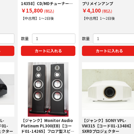
14358】CD/MDチューナーア
プリメインアンプ
ンプ
￥15,800
￥4,100
(税込)
(税込)
【中古用】1～2日後
【中古用】1～2日後
数量
数量
る
カートに入れる
カートに入れる
L-
【ジャンク】Monitor Audio
【ジャンク】SONY VPL-
01-
Platinum PL300(EB)【コー
VW315【コード01-13486】
ジェクター
ド01-14265】フロア型スピー
SXRDプロジェクター