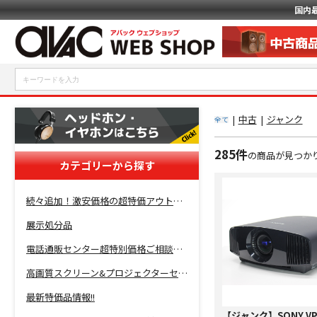
国内
|
中古
|
ジャンク
全て
285件
の商品が見つか
カテゴリーから探す
続々追加！激安価格の超特価アウトレットセール開催！
展示処分品
電話通販センター超特別価格ご相談コーナー！
高画質スクリーン&プロジェクターセット超特価！
最新特価品情報!!
【ジャンク】SONY VP