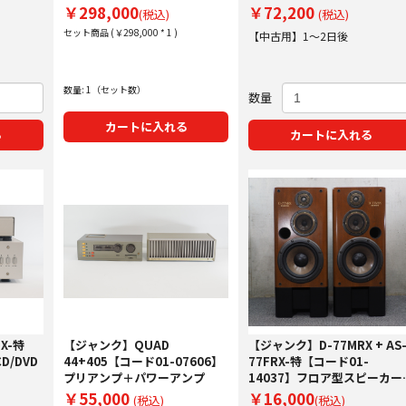
カー(ペア)
￥298,000
￥72,200
(税込)
(税込)
セット商品 (￥298,000 * 1 )
【中古用】1～2日後
数量: 1（セット数）
数量
カートに入れる
る
カートに入れる
X-特
【ジャンク】QUAD
【ジャンク】D-77MRX + AS
D/DVD
44+405【コード01-07606】
77FRX-特【コード01-
プリアンプ＋パワーアンプ
14037】フロア型スピーカー
(ペア)
￥55,000
￥16,000
(税込)
(税込)