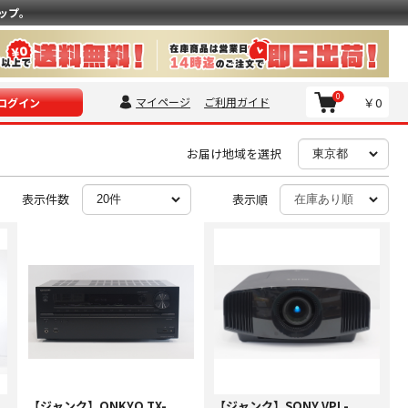
ップ。
0
マイページ
ご利用ガイド
￥0
ログイン
お届け地域を選択
表示件数
表示順
【ジャンク】ONKYO TX-
【ジャンク】SONY VPL-