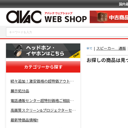
国内
|
スピーカー 通販
全て
お探しの商品は見
カテゴリーから探す
続々追加！激安価格の超特価アウトレットセール開催！
展示処分品
電話通販センター超特別価格ご相談コーナー！
高画質スクリーン&プロジェクターセット超特価！
最新特価品情報!!